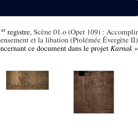
er
1
registre
, Scène 01.o (Opet 109) : Accomplir
censement et la libation (Ptolémée Évergète II)
Karnak
concernant ce document dans le projet
»