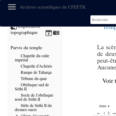
Archives scientifiques du CFEETK
Temp
Exploration
topographique
La scèn
Parvis du temple
de deu
Chapelle du culte
peut-ê
impérial
Aucune 
Chapelle d’Achôris
Rampe de Taharqa
Tribune du quai
Voir 
Obélisque sud de
Séthi II
Socle de l’obélisque
nord de Séthi II
Stèle de Séthi II du
date
dromos ouest
←
1
2
→
Objets découverts