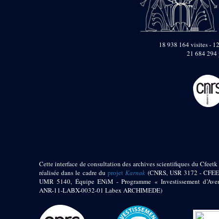
pylône
e
Cour axiale du V
pylône, avant-porte du
e
VI
pylône
e
VI
pylône
18 938 164 visites - 12
e
Cour axiale du VI
21 684 294 
pylône
e
Cour nord du VI
pylône
e
Cour sud du VI
pylône
Objets découverts
Zone Centrale du Temple
Chapelle de
Kamoutef
Cette interface de consultation des archives scientifiques du Cfeetk 
Chapelle de Philippe
réalisée dans le cadre du
projet
Karnak
(CNRS, USR 3172 - CFEE
Arrhidée
UMR 5140, Équipe ENiM - Programme « Investissement d’Aven
ANR-11-LABX-0032-01 Labex ARCHIMEDE)
Portique du
sanctuaire de la barque
« Palais de Maât »