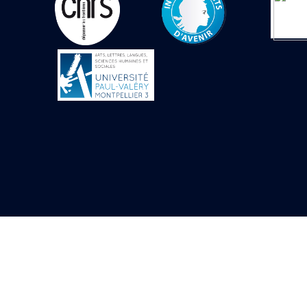
Objets découverts
Zone de l'Akhmenou
Salle des fêtes «
Heret-ib »
Autel de la salle
solaire
Base de statue
Base de statue de
Thoutmosis III
Base et pieds d’un
groupe statuaire
Fragment inférieur
de statue de Thoutmosis
III présentant un autel à
libation
Statue agenouillée
Table d’offrandes de
Thoutmosis III
Objets découverts