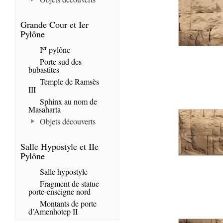
Grande Cour et Ier
Pylône
er
I
pylône
Porte sud des
bubastites
Temple de Ramsès
III
Sphinx au nom de
Masaharta
Objets découverts
Salle Hypostyle et IIe
Pylône
Salle hypostyle
Fragment de statue
porte-enseigne nord
Montants de porte
d’Amenhotep II