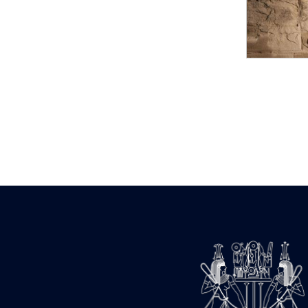
Statue d’un roi
agenouillé présentant
une table d’offrandes de
Séthi II
Statue porte-
enseigne de Séthi II
Statue porte-
enseigne de Séthi II
Stèle de la campagne
nubienne de
Psammétique II
Objets découverts
Zone des Pylônes
Centraux
e
III
pylône
« Porte » de Ramsès
IX
e
IV
pylône
e
Cour nord du IV
pylône
e
Cour sud du IV