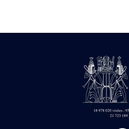
Statue d’un roi
agenouillé présentant
une table d’offrandes de
Séthi II
Statue porte-
enseigne de Séthi II
Statue porte-
enseigne de Séthi II
Stèle de la campagne
nubienne de
Psammétique II
Objets découverts
Zone des Pylônes
Centraux
e
III
pylône
« Porte » de Ramsès
IX
e
IV
pylône
18 978 020 visites - 95
e
Cour nord du IV
21 723 189 
pylône
e
Cour sud du IV