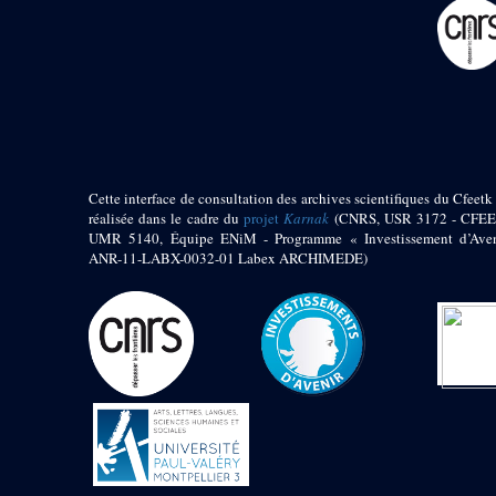
pylône
e
Cour axiale du V
pylône, avant-porte du
e
VI
pylône
e
VI
pylône
e
Cour axiale du VI
pylône
e
Cour nord du VI
pylône
Cette interface de consultation des archives scientifiques du Cfeetk 
e
Cour sud du VI
réalisée dans le cadre du
projet
Karnak
(CNRS, USR 3172 - CFEE
pylône
UMR 5140, Équipe ENiM - Programme « Investissement d’Aven
Objets découverts
ANR-11-LABX-0032-01 Labex ARCHIMEDE)
Zone Centrale du Temple
Chapelle de
Kamoutef
Chapelle de Philippe
Arrhidée
Portique du
sanctuaire de la barque
« Palais de Maât »