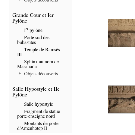
Grande Cour et Ier
Pylône
er
I
pylône
Porte sud des
bubastites
Temple de Ramsès
III
Sphinx au nom de
Masaharta
Objets découverts
Salle Hypostyle et IIe
Pylône
Salle hypostyle
Fragment de statue
porte-enseigne nord
Montants de porte
d’Amenhotep II