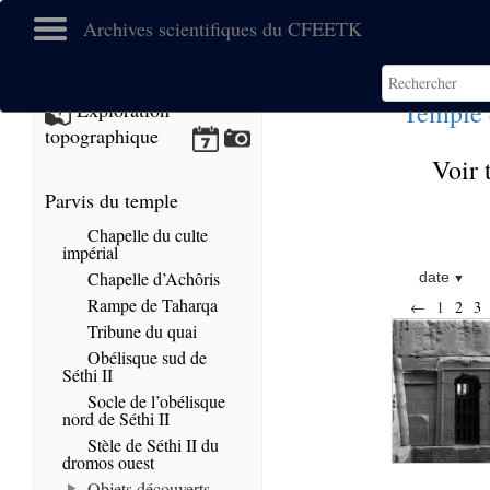
Archives scientifiques du CFEETK
Temple 
Exploration
topographique
Voir 
Parvis du temple
Chapelle du culte
impérial
Chapelle d’Achôris
date
Rampe de Taharqa
←
1
2
3
Tribune du quai
Obélisque sud de
Séthi II
Socle de l’obélisque
nord de Séthi II
Stèle de Séthi II du
dromos ouest
Objets découverts