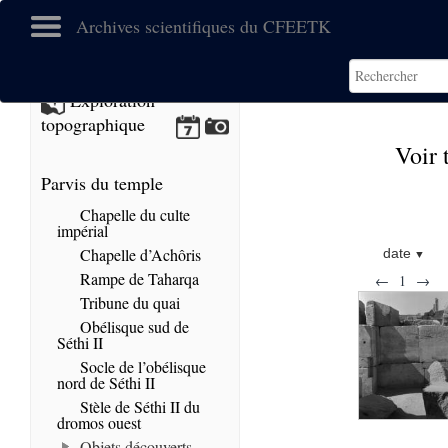
Archives scientifiques du CFEETK
Exploration
topographique
Voir 
Parvis du temple
Chapelle du culte
impérial
Chapelle d’Achôris
date
Rampe de Taharqa
←
1
→
Tribune du quai
Obélisque sud de
Séthi II
Socle de l’obélisque
nord de Séthi II
Stèle de Séthi II du
dromos ouest
Objets découverts