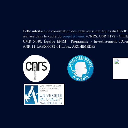
pylône
e
Cour axiale du V
pylône, avant-porte du
e
VI
pylône
e
VI
pylône
e
Cour axiale du VI
Cette interface de consultation des archives scientifiques du Cfeetk 
pylône
réalisée dans le cadre du
projet
Karnak
(CNRS, USR 3172 - CFEE
UMR 5140, Équipe ENiM - Programme « Investissement d’Aven
e
Cour nord du VI
ANR-11-LABX-0032-01 Labex ARCHIMEDE)
pylône
e
Cour sud du VI
pylône
Objets découverts
Zone Centrale du Temple
Chapelle de
Kamoutef
Chapelle de Philippe
Arrhidée
Portique du
sanctuaire de la barque
« Palais de Maât »