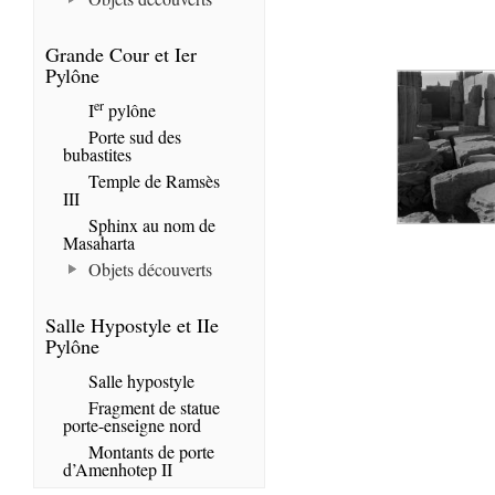
Grande Cour et Ier
Pylône
er
I
pylône
Porte sud des
bubastites
Temple de Ramsès
III
Sphinx au nom de
Masaharta
Objets découverts
Salle Hypostyle et IIe
Pylône
Salle hypostyle
Fragment de statue
porte-enseigne nord
Montants de porte
d’Amenhotep II