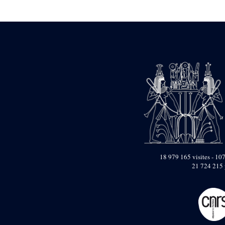
Statue d’un roi
agenouillé présentant
une table d’offrandes de
Séthi II
Statue porte-
enseigne de Séthi II
Statue porte-
enseigne de Séthi II
Stèle de la campagne
nubienne de
Psammétique II
Objets découverts
Zone des Pylônes
Centraux
e
III
pylône
18 979 165 visites - 107
21 724 215 
« Porte » de Ramsès
IX
e
IV
pylône
e
Cour nord du IV
pylône
e
Cour sud du IV