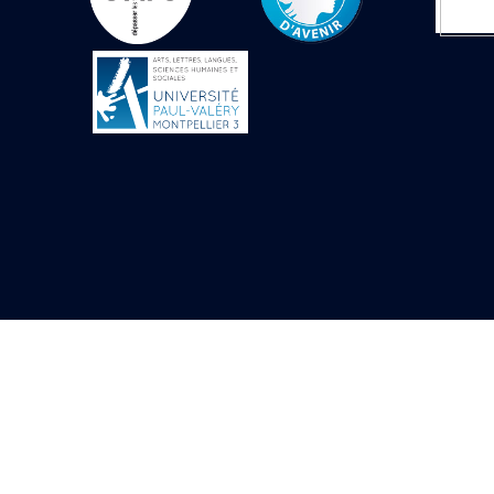
Objets découverts
Zone de l'Akhmenou
Salle des fêtes «
Heret-ib »
Autel de la salle
solaire
Base de statue
Base de statue de
Thoutmosis III
Base et pieds d’un
groupe statuaire
Fragment inférieur
de statue de Thoutmosis
III présentant un autel à
libation
Statue agenouillée
Table d’offrandes de
Thoutmosis III
Objets découverts