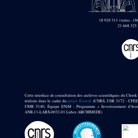
pylône
e
Cour axiale du V
pylône, avant-porte du
e
VI
pylône
18 920 311 visites - 186
e
21 668 325 
VI
pylône
e
Cour axiale du VI
pylône
e
Cour nord du VI
pylône
e
Cour sud du VI
pylône
Objets découverts
Zone Centrale du Temple
Cette interface de consultation des archives scientifiques du Cfeetk 
Chapelle de
Kamoutef
réalisée dans le cadre du
projet
Karnak
(CNRS, USR 3172 - CFEE
UMR 5140, Équipe ENiM - Programme « Investissement d’Aven
Chapelle de Philippe
ANR-11-LABX-0032-01 Labex ARCHIMEDE)
Arrhidée
Portique du
sanctuaire de la barque
« Palais de Maât »