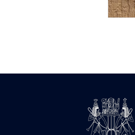
Statue d’un roi
agenouillé présentant
une table d’offrandes de
Séthi II
Statue porte-
enseigne de Séthi II
Statue porte-
enseigne de Séthi II
Stèle de la campagne
nubienne de
Psammétique II
Objets découverts
Zone des Pylônes
Centraux
e
III
pylône
« Porte » de Ramsès
IX
e
IV
pylône
e
Cour nord du IV
pylône
e
Cour sud du IV