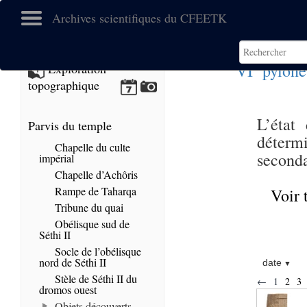
Archives scientifiques du CFEETK
e
VI
pylône
Exploration
topographique
L’état
Parvis du temple
déterm
Chapelle du culte
seconda
impérial
Chapelle d’Achôris
Rampe de Taharqa
Voir 
Tribune du quai
Obélisque sud de
Séthi II
Socle de l’obélisque
nord de Séthi II
date
Stèle de Séthi II du
←
1
2
3
dromos ouest
Objets découverts