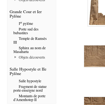
Grande Cour et Ier
Pylône
er
I
pylône
Porte sud des
bubastites
Temple de Ramsès
III
Sphinx au nom de
Masaharta
Objets découverts
Salle Hypostyle et IIe
Pylône
Salle hypostyle
Fragment de statue
porte-enseigne nord
Montants de porte
d’Amenhotep II