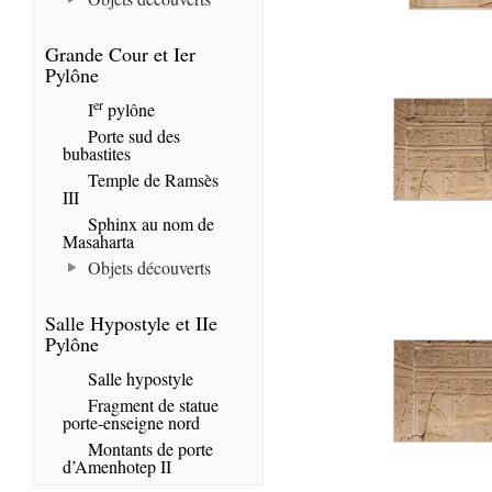
Grande Cour et Ier
Pylône
er
I
pylône
Porte sud des
bubastites
Temple de Ramsès
III
Sphinx au nom de
Masaharta
Objets découverts
Salle Hypostyle et IIe
Pylône
Salle hypostyle
Fragment de statue
porte-enseigne nord
Montants de porte
d’Amenhotep II