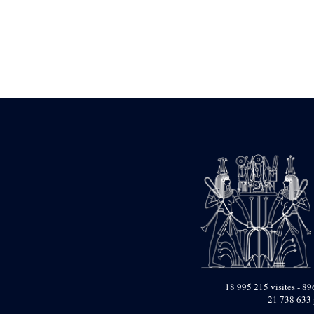
Statue d’un roi
agenouillé présentant
une table d’offrandes de
Séthi II
Statue porte-
enseigne de Séthi II
Statue porte-
enseigne de Séthi II
Stèle de la campagne
nubienne de
Psammétique II
Objets découverts
Zone des Pylônes
Centraux
e
III
pylône
« Porte » de Ramsès
IX
e
IV
pylône
e
Cour nord du IV
18 995 215 visites - 896
pylône
21 738 633 
e
Cour sud du IV