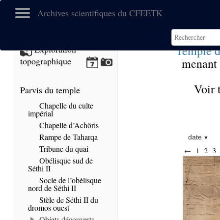
Archives scientifiques du CFEETK
Temple d
Exploration
topographique
menant à
Voir 
Parvis du temple
Chapelle du culte
impérial
Chapelle d’Achôris
Rampe de Taharqa
date
Tribune du quai
←
1
2
3
Obélisque sud de
Séthi II
Socle de l’obélisque
nord de Séthi II
Stèle de Séthi II du
dromos ouest
Objets découverts