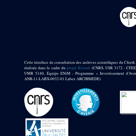
pylône
e
Cour axiale du V
pylône, avant-porte du
e
VI
pylône
e
VI
pylône
e
Cour axiale du VI
pylône
e
Cour nord du VI
pylône
e
Cour sud du VI
pylône
Cette interface de consultation des archives scientifiques du Cfeetk 
réalisée dans le cadre du
projet
Karnak
(CNRS, USR 3172 - CFEE
Objets découverts
UMR 5140, Équipe ENiM - Programme « Investissement d’Aven
ANR-11-LABX-0032-01 Labex ARCHIMEDE)
Zone Centrale du Temple
Chapelle de
Kamoutef
Chapelle de Philippe
Arrhidée
Portique du
sanctuaire de la barque
« Palais de Maât »