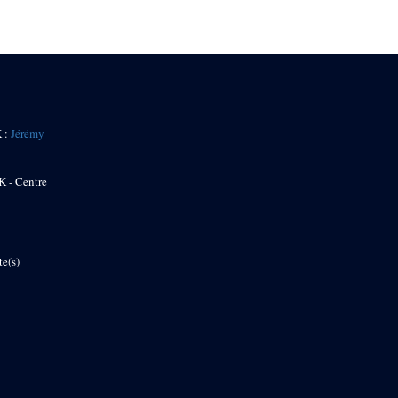
K :
Jérémy
K - Centre
te(s)