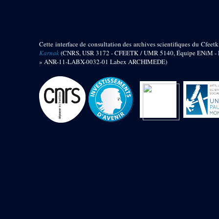
barque
« Palais de Maât »
Objets découverts
Cette interface de consultation des archives scientifiques du Cfeetk
Zone de l'Akhmenou
Karnak
(CNRS, USR 3172 - CFEETK / UMR 5140, Équipe ENiM - Pr
» ANR-11-LABX-0032-01 Labex ARCHIMEDE)
Salle des fêtes « Heret-ib »
Autel de la salle solaire
Base de statue
Base de statue de Thoutmosis III
Base et pieds d’un groupe
statuaire
Fragment inférieur de statue de
Thoutmosis III présentant un autel à
libation
Statue agenouillée
Table d’offrandes de Thoutmosis
III
Objets découverts
Mur extérieur de Thoutmosis III