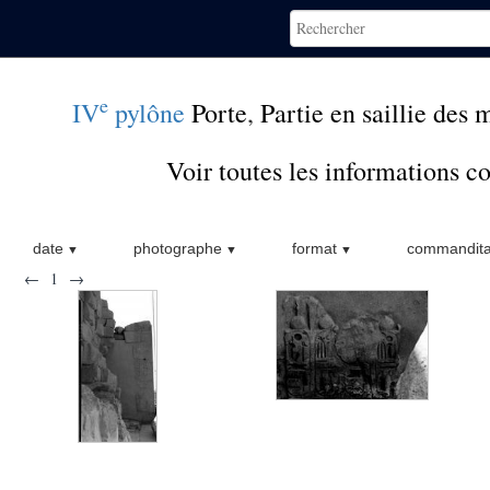
e
IV
pylône
Porte
,
Partie en saillie des 
Voir toutes les informations 
date
photographe
format
commandita
←
1
→