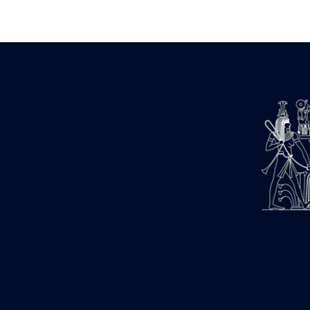
Zone des Pylônes Centraux
e
III
pylône
« Porte » de Ramsès IX
e
IV
pylône
e
Cour nord du IV
pylône
e
Cour sud du IV
pylône
e
Cour axiale du V
pylône, avant-
e
porte du VI
pylône
e
VI
pylône
e
Cour axiale du VI
pylône
e
Cour nord du VI
pylône
e
Cour sud du VI
pylône
Objets découverts
Zone Centrale du Temple
Chapelle de Kamoutef
Chapelle de Philippe Arrhidée
Portique du sanctuaire de la