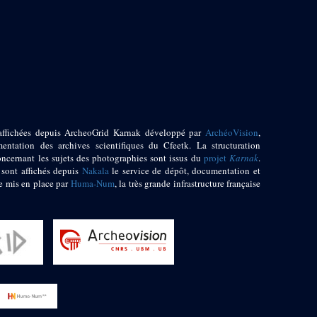
affichées depuis ArcheoGrid Karnak développé par
ArchéoVision
,
entation des archives scientifiques du Cfeetk. La structuration
oncernant les sujets des photographies sont issus du
projet
Karnak
.
 sont affichés depuis
Nakala
le service de dépôt, documentation et
e mis en place par
Huma-Num
, la très grande infrastructure française