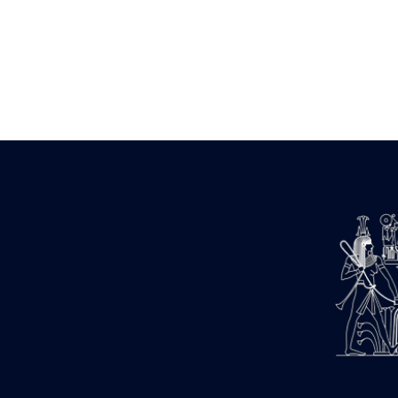
Zone des Pylônes Centraux
e
III
pylône
« Porte » de Ramsès IX
e
IV
pylône
e
Cour nord du IV
pylône
e
Cour sud du IV
pylône
e
Cour axiale du V
pylône, avant-
e
porte du VI
pylône
e
VI
pylône
e
Cour axiale du VI
pylône
e
Cour nord du VI
pylône
e
Cour sud du VI
pylône
Objets découverts
Zone Centrale du Temple
Chapelle de Kamoutef
Chapelle de Philippe Arrhidée
Portique du sanctuaire de la