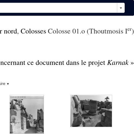
er
r nord
,
Colosses
Colosse 01.o (Thoutmosis I
)
Karnak
concernant ce document dans le projet
»
ire