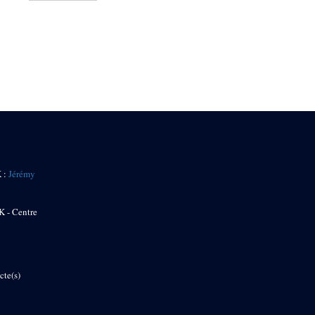
K :
Jérémy
K - Centre
cte(s)