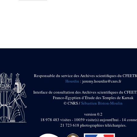
Responsable du service des Archives scientifiques du CFEET
Hourdin
: jeremy.hourdin@cnrs.fr
Interface de consultation des Archives scientifiques du CFEET
Franco-Égyptien d’Étude des Temples de Karnak
© CNRS /
Sébastien Biston-Moulin
version 0.2
18 978 483 visites - 10059 visite(s) aujourd'hui - 14 conne
21 723 618 photographies téléchargées.