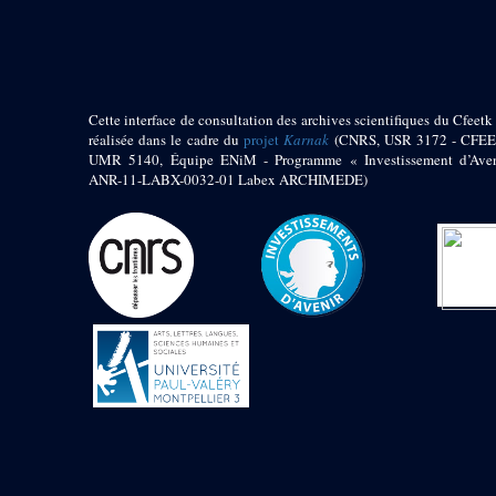
pylône
e
Cour axiale du V
pylône, avant-porte du
e
VI
pylône
e
VI
pylône
e
Cour axiale du VI
Cette interface de consultation des archives scientifiques du Cfeetk 
pylône
réalisée dans le cadre du
projet
Karnak
(CNRS, USR 3172 - CFEE
UMR 5140, Équipe ENiM - Programme « Investissement d’Aven
e
Cour nord du VI
ANR-11-LABX-0032-01 Labex ARCHIMEDE)
pylône
e
Cour sud du VI
pylône
Objets découverts
Zone Centrale du Temple
Chapelle de
Kamoutef
Chapelle de Philippe
Arrhidée
Portique du
sanctuaire de la barque
« Palais de Maât »