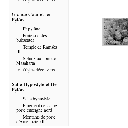
Grande Cour et Ier
Pylône
er
I
pylône
Porte sud des
bubastites
Temple de Ramsès
III
Sphinx au nom de
Masaharta
Objets découverts
Salle Hypostyle et IIe
Pylône
Salle hypostyle
Fragment de statue
porte-enseigne nord
Montants de porte
d’Amenhotep II