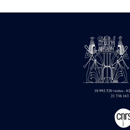
Statue d’un roi
agenouillé présentant
une table d’offrandes de
Séthi II
Statue porte-
enseigne de Séthi II
Statue porte-
enseigne de Séthi II
Stèle de la campagne
nubienne de
Psammétique II
Objets découverts
Zone des Pylônes
Centraux
e
III
pylône
18 992 520 visites - 62
21 736 163 
« Porte » de Ramsès
IX
e
IV
pylône
e
Cour nord du IV
pylône
e
Cour sud du IV