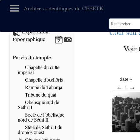
Archives scientifiques du CFEETK
Cour sud 
Exploration
topographique
Voir 
Parvis du temple
Chapelle du culte
impérial
Chapelle d’Achôris
date
Rampe de Taharqa
←
1
→
Tribune du quai
Obélisque sud de
Séthi II
Socle de l’obélisque
nord de Séthi II
Stèle de Séthi II du
dromos ouest
Objets découverts