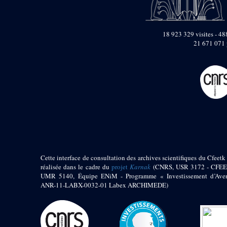
pylône
e
Cour axiale du V
pylône, avant-porte du
e
VI
pylône
18 923 329 visites - 488
e
VI
pylône
21 671 071 
e
Cour axiale du VI
pylône
e
Cour nord du VI
pylône
e
Cour sud du VI
pylône
Objets découverts
Zone Centrale du Temple
Chapelle de
Cette interface de consultation des archives scientifiques du Cfeetk 
Kamoutef
réalisée dans le cadre du
projet
Karnak
(CNRS, USR 3172 - CFEE
UMR 5140, Équipe ENiM - Programme « Investissement d’Aven
Chapelle de Philippe
ANR-11-LABX-0032-01 Labex ARCHIMEDE)
Arrhidée
Portique du
sanctuaire de la barque
« Palais de Maât »