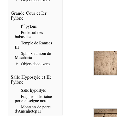
Grande Cour et Ier
Pylône
er
I
pylône
Porte sud des
bubastites
Temple de Ramsès
III
Sphinx au nom de
Masaharta
Objets découverts
Salle Hypostyle et IIe
Pylône
Salle hypostyle
Fragment de statue
porte-enseigne nord
Montants de porte
d’Amenhotep II