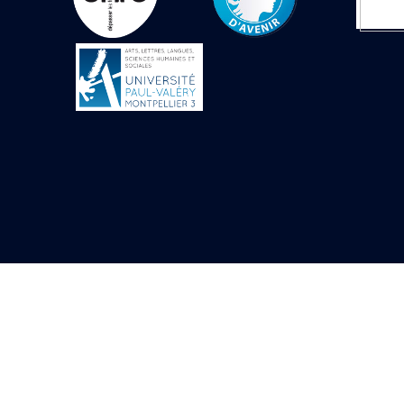
Objets découverts
Zone de l'Akhmenou
Salle des fêtes «
Heret-ib »
Autel de la salle
solaire
Base de statue
Base de statue de
Thoutmosis III
Base et pieds d’un
groupe statuaire
Fragment inférieur
de statue de Thoutmosis
III présentant un autel à
libation
Statue agenouillée
Table d’offrandes de
Thoutmosis III
Objets découverts