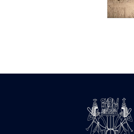
Statue d’un roi
agenouillé présentant
une table d’offrandes de
Séthi II
Statue porte-
enseigne de Séthi II
Statue porte-
enseigne de Séthi II
Stèle de la campagne
nubienne de
Psammétique II
Objets découverts
Zone des Pylônes
Centraux
e
III
pylône
« Porte » de Ramsès
IX
e
IV
pylône
e
Cour nord du IV
pylône
e
Cour sud du IV