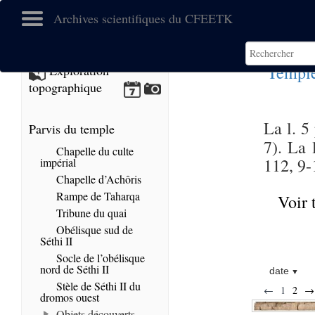
Archives scientifiques du CFEETK
Temple
Exploration
topographique
La l. 5
Parvis du temple
7). La 
Chapelle du culte
112, 9-
impérial
Chapelle d’Achôris
Rampe de Taharqa
Voir 
Tribune du quai
Obélisque sud de
Séthi II
Socle de l’obélisque
nord de Séthi II
date
Stèle de Séthi II du
←
1
2
→
dromos ouest
Objets découverts