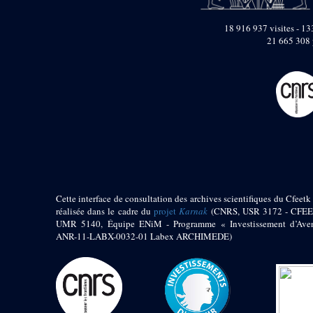
pylône
e
Cour axiale du V
18 916 937 visites - 133
pylône, avant-porte du
e
21 665 308 
VI
pylône
e
VI
pylône
e
Cour axiale du VI
pylône
e
Cour nord du VI
pylône
e
Cour sud du VI
pylône
Objets découverts
Zone Centrale du Temple
Cette interface de consultation des archives scientifiques du Cfeetk 
réalisée dans le cadre du
projet
Karnak
(CNRS, USR 3172 - CFEE
Chapelle de
UMR 5140, Équipe ENiM - Programme « Investissement d’Aven
Kamoutef
ANR-11-LABX-0032-01 Labex ARCHIMEDE)
Chapelle de Philippe
Arrhidée
Portique du
sanctuaire de la barque
« Palais de Maât »