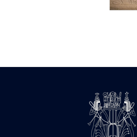
Statue d’un roi
agenouillé présentant
une table d’offrandes de
Séthi II
Statue porte-
enseigne de Séthi II
Statue porte-
enseigne de Séthi II
Stèle de la campagne
nubienne de
Psammétique II
Objets découverts
Zone des Pylônes
Centraux
e
III
pylône
« Porte » de Ramsès
IX
e
IV
pylône
e
Cour nord du IV
pylône
e
Cour sud du IV