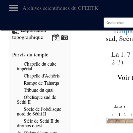
Archives scientifiques du CFEETK
Temple
Exploration
topographique
sud
, Scèn
La l. 7
Parvis du temple
2-3).
Chapelle du culte
impérial
Chapelle d’Achôris
Voir 
Rampe de Taharqa
Tribune du quai
Obélisque sud de
Séthi II
date
Socle de l’obélisque
nord de Séthi II
←
1
2
→
Stèle de Séthi II du
dromos ouest
Objets découverts