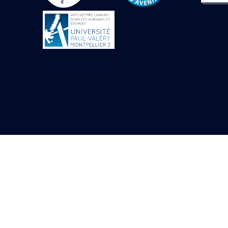
Objets découverts
Zone de l'Akhmenou
Salle des fêtes «
Heret-ib »
Autel de la salle
solaire
Base de statue
Base de statue de
Thoutmosis III
Base et pieds d’un
groupe statuaire
Fragment inférieur
de statue de Thoutmosis
III présentant un autel à
libation
Statue agenouillée
Table d’offrandes de
Thoutmosis III
Objets découverts