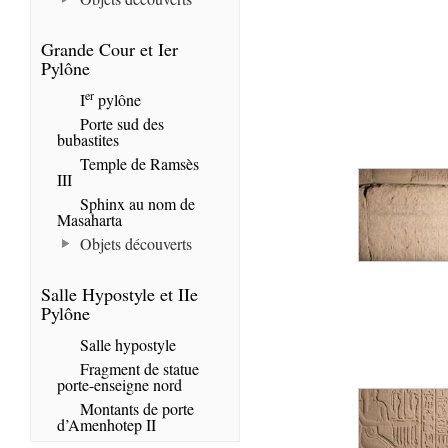
Grande Cour et Ier
Pylône
er
I
pylône
Porte sud des
bubastites
Temple de Ramsès
III
Sphinx au nom de
Masaharta
Objets découverts
Salle Hypostyle et IIe
Pylône
Salle hypostyle
Fragment de statue
porte-enseigne nord
Montants de porte
d’Amenhotep II