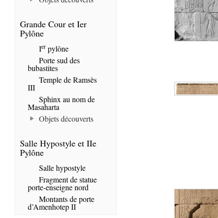
Grande Cour et Ier
Pylône
er
I
pylône
Porte sud des
bubastites
Temple de Ramsès
III
Sphinx au nom de
Masaharta
Objets découverts
Salle Hypostyle et IIe
Pylône
Salle hypostyle
Fragment de statue
porte-enseigne nord
Montants de porte
d’Amenhotep II