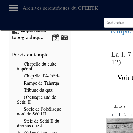
Archives scientifiques du CFEETK
Temple 
Exploration
topographique
La l. 7
Parvis du temple
12).
Chapelle du culte
impérial
Chapelle d’Achôris
Voir 
Rampe de Taharqa
Tribune du quai
Obélisque sud de
Séthi II
date
Socle de l’obélisque
nord de Séthi II
←
1
2
→
Stèle de Séthi II du
dromos ouest
Objets découverts