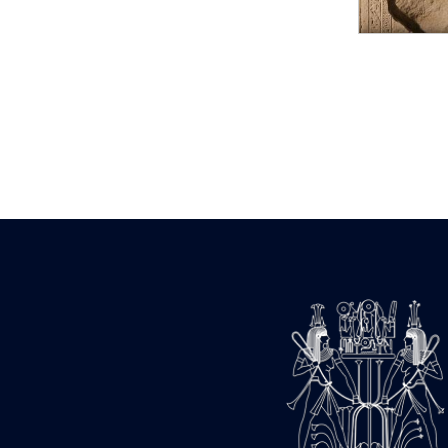
Statue d’un roi
agenouillé présentant
une table d’offrandes de
Séthi II
Statue porte-
enseigne de Séthi II
Statue porte-
enseigne de Séthi II
Stèle de la campagne
nubienne de
Psammétique II
Objets découverts
Zone des Pylônes
Centraux
e
III
pylône
« Porte » de Ramsès
IX
e
IV
pylône
e
Cour nord du IV
pylône
e
Cour sud du IV