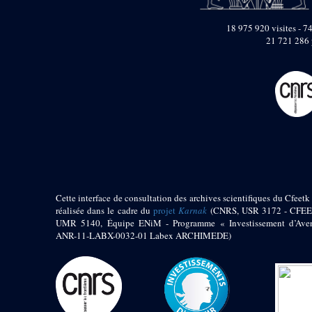
pylône
e
Cour axiale du V
18 975 920 visites - 74
pylône, avant-porte du
e
21 721 286 
VI
pylône
e
VI
pylône
e
Cour axiale du VI
pylône
e
Cour nord du VI
pylône
e
Cour sud du VI
pylône
Objets découverts
Zone Centrale du Temple
Cette interface de consultation des archives scientifiques du Cfeetk 
réalisée dans le cadre du
projet
Karnak
(CNRS, USR 3172 - CFEE
Chapelle de
UMR 5140, Équipe ENiM - Programme « Investissement d’Aven
Kamoutef
ANR-11-LABX-0032-01 Labex ARCHIMEDE)
Chapelle de Philippe
Arrhidée
Portique du
sanctuaire de la barque
« Palais de Maât »