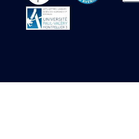
Objets découverts
Zone de l'Akhmenou
Salle des fêtes «
Heret-ib »
Autel de la salle
solaire
Base de statue
Base de statue de
Thoutmosis III
Base et pieds d’un
groupe statuaire
Fragment inférieur
de statue de Thoutmosis
III présentant un autel à
libation
Statue agenouillée
Table d’offrandes de
Thoutmosis III
Objets découverts