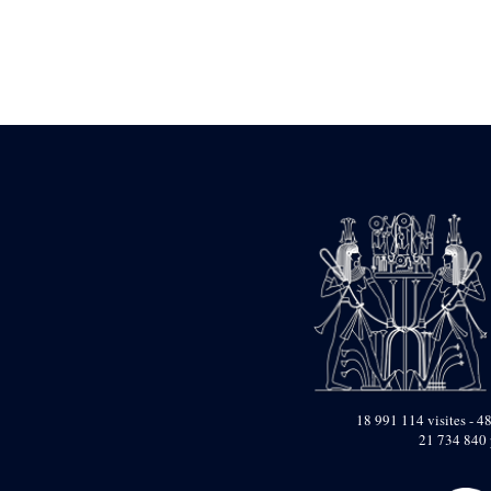
Statue d’un roi
agenouillé présentant
une table d’offrandes de
Séthi II
Statue porte-
enseigne de Séthi II
Statue porte-
enseigne de Séthi II
Stèle de la campagne
nubienne de
Psammétique II
Objets découverts
Zone des Pylônes
Centraux
e
III
pylône
« Porte » de Ramsès
IX
e
IV
pylône
18 991 114 visites - 48
e
Cour nord du IV
21 734 840 
pylône
e
Cour sud du IV