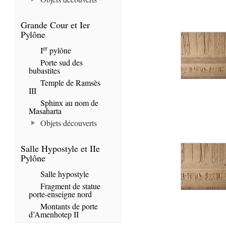
Grande Cour et Ier
Pylône
er
I
pylône
Porte sud des
bubastites
Temple de Ramsès
III
Sphinx au nom de
Masaharta
Objets découverts
Salle Hypostyle et IIe
Pylône
Salle hypostyle
Fragment de statue
porte-enseigne nord
Montants de porte
d’Amenhotep II