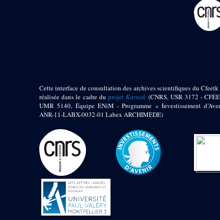
pylône
e
Cour axiale du V
pylône, avant-porte du
e
VI
pylône
e
VI
pylône
e
Cour axiale du VI
pylône
e
Cour nord du VI
pylône
Cette interface de consultation des archives scientifiques du Cfeetk 
e
Cour sud du VI
réalisée dans le cadre du
projet
Karnak
(CNRS, USR 3172 - CFEE
pylône
UMR 5140, Équipe ENiM - Programme « Investissement d’Aven
Objets découverts
ANR-11-LABX-0032-01 Labex ARCHIMEDE)
Zone Centrale du Temple
Chapelle de
Kamoutef
Chapelle de Philippe
Arrhidée
Portique du
sanctuaire de la barque
« Palais de Maât »