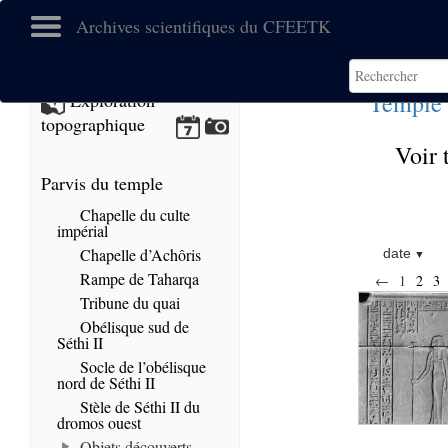
Archives scientifiques du CFEETK
Temple 
Exploration
topographique
Voir 
Parvis du temple
Chapelle du culte
impérial
Chapelle d’Achôris
date
Rampe de Taharqa
←
1
2
3
Tribune du quai
Obélisque sud de
Séthi II
Socle de l’obélisque
nord de Séthi II
Stèle de Séthi II du
dromos ouest
Objets découverts