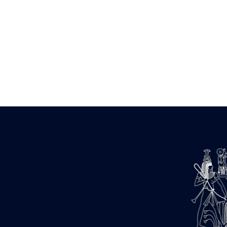
Zone des Pylônes Centraux
e
III
pylône
« Porte » de Ramsès IX
e
IV
pylône
e
Cour nord du IV
pylône
e
Cour sud du IV
pylône
e
Cour axiale du V
pylône, avant-
e
porte du VI
pylône
e
VI
pylône
e
Cour axiale du VI
pylône
e
Cour nord du VI
pylône
e
Cour sud du VI
pylône
Objets découverts
Zone Centrale du Temple
Chapelle de Kamoutef
Chapelle de Philippe Arrhidée
Portique du sanctuaire de la