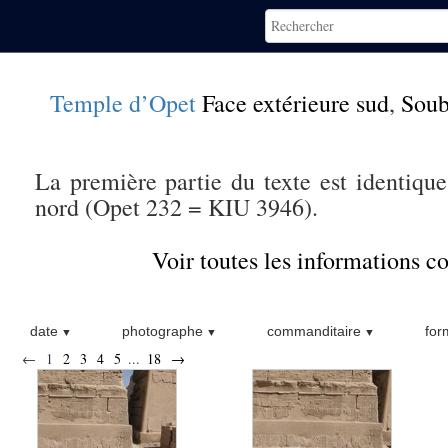
Temple d’Opet
Face extérieure sud
,
Soub
La première partie du texte est identique
nord (Opet 232 = KIU 3946).
Voir toutes les informations 
date
photographe
commanditaire
for
←
1
2
3
4
5
...
18
→