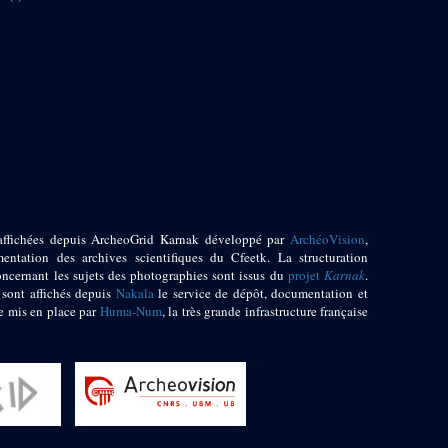
affichées depuis ArcheoGrid Karnak développé par
ArchéoVision
,
entation des archives scientifiques du Cfeetk. La structuration
oncernant les sujets des photographies sont issus du
projet
Karnak
.
 sont affichés depuis
Nakala
le service de dépôt, documentation et
e mis en place par
Huma-Num
, la très grande infrastructure française