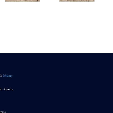
K :
Jérémy
K - Centre
te(s)