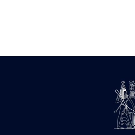
Zone des Pylônes Centraux
e
III
pylône
« Porte » de Ramsès IX
e
IV
pylône
e
Cour nord du IV
pylône
e
Cour sud du IV
pylône
e
Cour axiale du V
pylône, avant-
e
porte du VI
pylône
e
VI
pylône
e
Cour axiale du VI
pylône
e
Cour nord du VI
pylône
e
Cour sud du VI
pylône
Objets découverts
Zone Centrale du Temple
Chapelle de Kamoutef
Chapelle de Philippe Arrhidée
Portique du sanctuaire de la