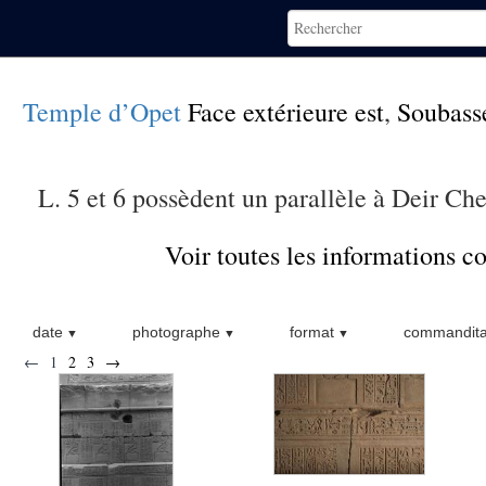
Temple d’Opet
Face extérieure est
,
Soubass
L. 5 et 6 possèdent un parallèle à Deir Che
Voir toutes les informations 
date
photographe
format
commandita
←
1
2
3
→