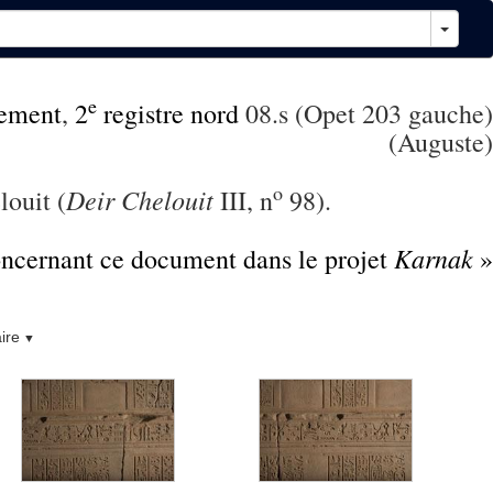
e
ement
,
2
registre nord
08.s (Opet 203 gauche)
(Auguste)
o
Deir Chelouit
louit (
III, n
98).
Karnak
concernant ce document dans le projet
»
ire