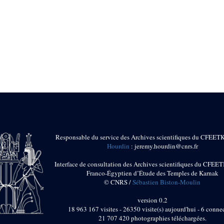
Responsable du service des Archives scientifiques du CFEET
Hourdin
: jeremy.hourdin@cnrs.fr
Interface de consultation des Archives scientifiques du CFEET
Franco-Égyptien d’Étude des Temples de Karnak
© CNRS /
Sébastien Biston-Moulin
version 0.2
18 963 167 visites - 26350 visite(s) aujourd'hui - 6 connec
21 707 420 photographies téléchargées.