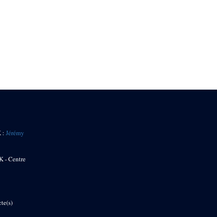
K :
Jérémy
K - Centre
te(s)