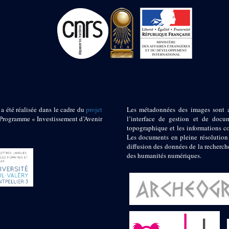
 a été réalisée dans le cadre du
projet
Les métadonnées des images sont 
ogramme « Investissement d’Avenir
l’interface de gestion et de docum
topographique et les informations c
Les documents en pleine résolution
diffusion des données de la recherch
des humanités numériques.