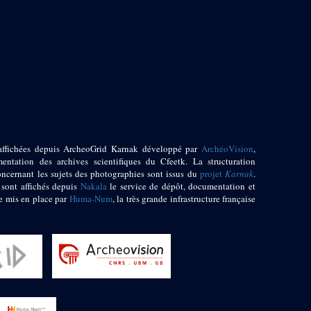
affichées depuis ArcheoGrid Karnak développé par
ArchéoVision
,
entation des archives scientifiques du Cfeetk. La structuration
oncernant les sujets des photographies sont issus du
projet
Karnak
.
 sont affichés depuis
Nakala
le service de dépôt, documentation et
e mis en place par
Huma-Num
, la très grande infrastructure française