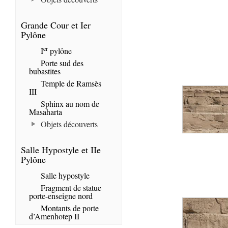
Grande Cour et Ier
Pylône
er
I
pylône
Porte sud des
bubastites
Temple de Ramsès
III
Sphinx au nom de
Masaharta
Objets découverts
Salle Hypostyle et IIe
Pylône
Salle hypostyle
Fragment de statue
porte-enseigne nord
Montants de porte
d’Amenhotep II