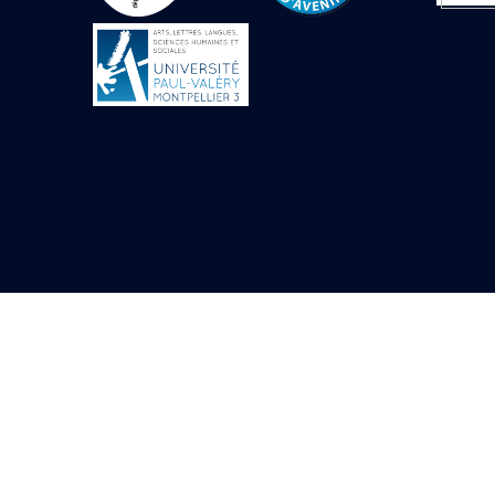
Objets découverts
Zone de l'Akhmenou
Salle des fêtes «
Heret-ib »
Autel de la salle
solaire
Base de statue
Base de statue de
Thoutmosis III
Base et pieds d’un
groupe statuaire
Fragment inférieur
de statue de Thoutmosis
III présentant un autel à
libation
Statue agenouillée
Table d’offrandes de
Thoutmosis III
Objets découverts