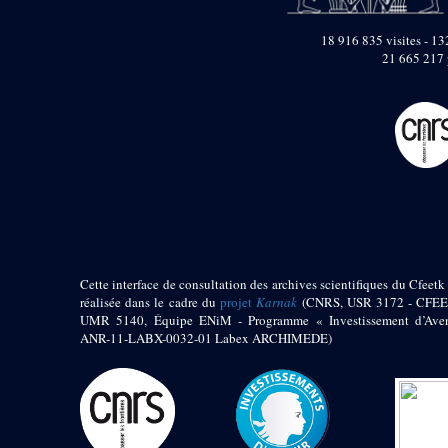
pylône
e
Cour axiale du V
18 916 835 visites - 132
pylône, avant-porte du
e
21 665 217 
VI
pylône
e
VI
pylône
e
Cour axiale du VI
pylône
e
Cour nord du VI
pylône
e
Cour sud du VI
pylône
Objets découverts
Zone Centrale du Temple
Cette interface de consultation des archives scientifiques du Cfeetk 
réalisée dans le cadre du
projet
Karnak
(CNRS, USR 3172 - CFEE
Chapelle de
UMR 5140, Équipe ENiM - Programme « Investissement d’Aven
Kamoutef
ANR-11-LABX-0032-01 Labex ARCHIMEDE)
Chapelle de Philippe
Arrhidée
Portique du
sanctuaire de la barque
« Palais de Maât »