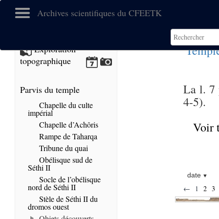
Archives scientifiques du CFEETK
Temple
Exploration
topographique
La l. 7
Parvis du temple
4-5).
Chapelle du culte
impérial
Chapelle d’Achôris
Voir 
Rampe de Taharqa
Tribune du quai
Obélisque sud de
Séthi II
date
Socle de l’obélisque
nord de Séthi II
←
1
2
3
Stèle de Séthi II du
dromos ouest
Objets découverts