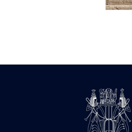
Statue d’un roi
agenouillé présentant
une table d’offrandes de
Séthi II
Statue porte-
enseigne de Séthi II
Statue porte-
enseigne de Séthi II
Stèle de la campagne
nubienne de
Psammétique II
Objets découverts
Zone des Pylônes
Centraux
e
III
pylône
« Porte » de Ramsès
IX
e
IV
pylône
e
Cour nord du IV
pylône
e
Cour sud du IV