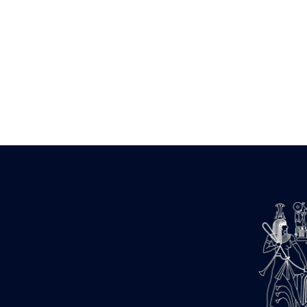
Zone des Pylônes Centraux
e
III
pylône
« Porte » de Ramsès IX
e
IV
pylône
e
Cour nord du IV
pylône
e
Cour sud du IV
pylône
e
Cour axiale du V
pylône, avant-
e
porte du VI
pylône
e
VI
pylône
e
Cour axiale du VI
pylône
e
Cour nord du VI
pylône
e
Cour sud du VI
pylône
Objets découverts
Zone Centrale du Temple
Chapelle de Kamoutef
Chapelle de Philippe Arrhidée
Portique du sanctuaire de la