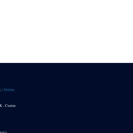
K :
Jérémy
K - Centre
te(s)