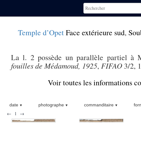
Temple d’Opet
Face extérieure sud
,
Sou
La l. 2 possède un parallèle partiel 
fouilles de Médamoud, 1925
FIFAO
,
3/2, 1
Voir toutes les informations 
date
photographe
commanditaire
for
←
1
→