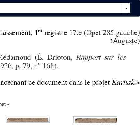
er
bassement
,
1
registre
17.e (Opet 285 gauche)
(Auguste)
Rapport sur les
à Médamoud (É. Drioton,
926, p. 79, n° 168).
Karnak
concernant ce document dans le projet
»
mat