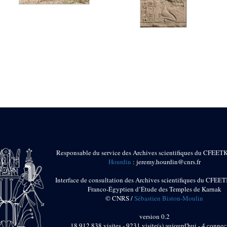
Responsable du service des Archives scientifiques du CFEET
Hourdin
: jeremy.hourdin@cnrs.fr
Interface de consultation des Archives scientifiques du CFEET
Franco-Égyptien d’Étude des Temples de Karnak
© CNRS /
Sébastien Biston-Moulin
version 0.2
18 912 838 visites - 9231 visite(s) aujourd'hui - 4 connec