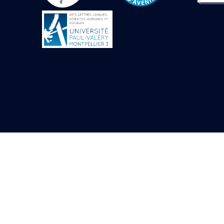
Objets découverts
Zone de l'Akhmenou
Salle des fêtes «
Heret-ib »
Autel de la salle
solaire
Base de statue
Base de statue de
Thoutmosis III
Base et pieds d’un
groupe statuaire
Fragment inférieur
de statue de Thoutmosis
III présentant un autel à
libation
Statue agenouillée
Table d’offrandes de
Thoutmosis III
Objets découverts