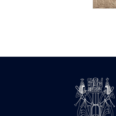
Statue d’un roi
agenouillé présentant
une table d’offrandes de
Séthi II
Statue porte-
enseigne de Séthi II
Statue porte-
enseigne de Séthi II
Stèle de la campagne
nubienne de
Psammétique II
Objets découverts
Zone des Pylônes
Centraux
e
III
pylône
« Porte » de Ramsès
IX
e
IV
pylône
e
Cour nord du IV
pylône
e
Cour sud du IV