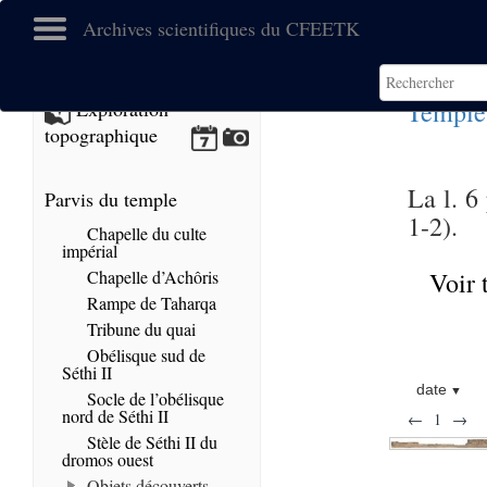
Archives scientifiques du CFEETK
Temple
Exploration
topographique
La l. 6
Parvis du temple
1-2).
Chapelle du culte
impérial
Chapelle d’Achôris
Voir 
Rampe de Taharqa
Tribune du quai
Obélisque sud de
Séthi II
date
Socle de l’obélisque
nord de Séthi II
←
1
→
Stèle de Séthi II du
dromos ouest
Objets découverts