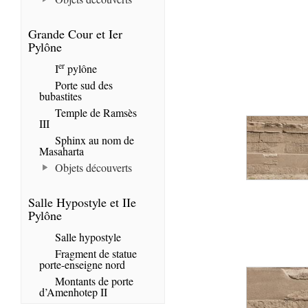
Grande Cour et Ier
Pylône
er
I
pylône
Porte sud des
bubastites
Temple de Ramsès
III
Sphinx au nom de
Masaharta
Objets découverts
Salle Hypostyle et IIe
Pylône
Salle hypostyle
Fragment de statue
porte-enseigne nord
Montants de porte
d’Amenhotep II