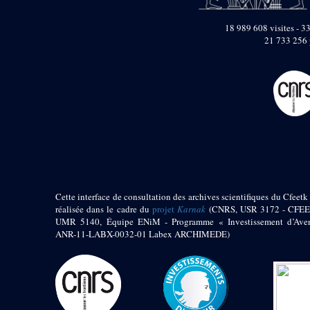
pylône
e
Cour axiale du V
18 989 608 visites - 33
pylône, avant-porte du
e
21 733 256 
VI
pylône
e
VI
pylône
e
Cour axiale du VI
pylône
e
Cour nord du VI
pylône
e
Cour sud du VI
pylône
Objets découverts
Zone Centrale du Temple
Cette interface de consultation des archives scientifiques du Cfeetk 
réalisée dans le cadre du
projet
Karnak
(CNRS, USR 3172 - CFEE
Chapelle de
UMR 5140, Équipe ENiM - Programme « Investissement d’Aven
Kamoutef
ANR-11-LABX-0032-01 Labex ARCHIMEDE)
Chapelle de Philippe
Arrhidée
Portique du
sanctuaire de la barque
« Palais de Maât »