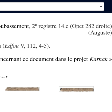
e
oubassement
,
2
registre
14.e (Opet 282 droite)
(Auguste)
Edfou
 (
V, 112, 4-5).
Karnak
concernant ce document dans le projet
»
mat