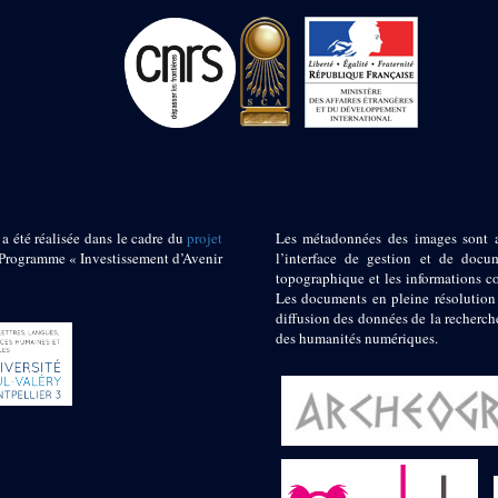
 a été réalisée dans le cadre du
projet
Les métadonnées des images sont 
ogramme « Investissement d’Avenir
l’interface de gestion et de docum
topographique et les informations c
Les documents en pleine résolution
diffusion des données de la recherch
des humanités numériques.