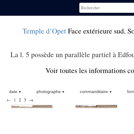
Temple d’Opet
Face extérieure sud
,
S
La l. 5 possède un parallèle partiel à Edfou
Voir toutes les informations 
date
photographe
commanditaire
for
←
1
2
3
→