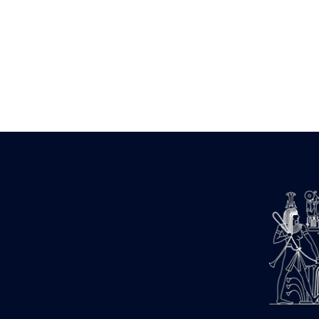
Zone des Pylônes Centraux
e
III
pylône
« Porte » de Ramsès IX
e
IV
pylône
e
Cour nord du IV
pylône
e
Cour sud du IV
pylône
e
Cour axiale du V
pylône, avant-
e
porte du VI
pylône
e
VI
pylône
e
Cour axiale du VI
pylône
e
Cour nord du VI
pylône
e
Cour sud du VI
pylône
Objets découverts
Zone Centrale du Temple
Chapelle de Kamoutef
Chapelle de Philippe Arrhidée
Portique du sanctuaire de la