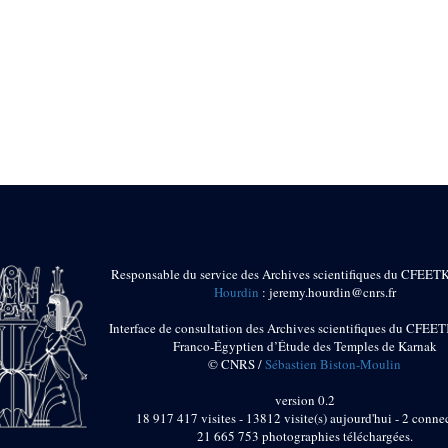
Responsable du service des Archives scientifiques du CFEET
Hourdin
: jeremy.hourdin@cnrs.fr
Interface de consultation des Archives scientifiques du CFEET
Franco-Égyptien d’Étude des Temples de Karnak
© CNRS /
Sébastien Biston-Moulin
version 0.2
18 917 417 visites - 13812 visite(s) aujourd'hui - 2 connec
21 665 753 photographies téléchargées.