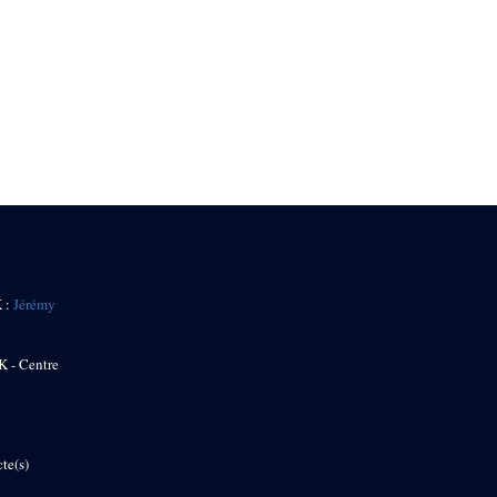
K :
Jérémy
K - Centre
te(s)