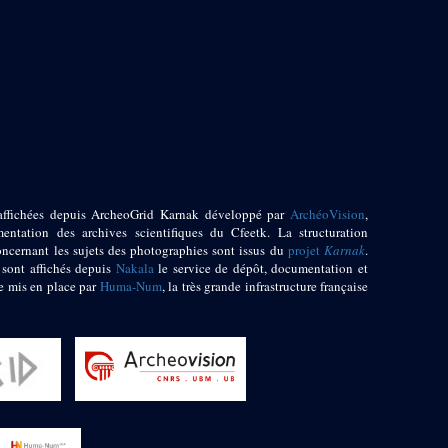
affichées depuis ArcheoGrid Karnak développé par
ArchéoVision
,
entation des archives scientifiques du Cfeetk. La structuration
oncernant les sujets des photographies sont issus du
projet
Karnak
.
 sont affichés depuis
Nakala
le service de dépôt, documentation et
e mis en place par
Huma-Num
, la très grande infrastructure française