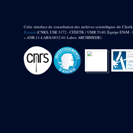
barque
« Palais de Maât »
Objets découverts
Cette interface de consultation des archives scientifiques du Cfeetk
Zone de l'Akhmenou
Karnak
(CNRS, USR 3172 - CFEETK / UMR 5140, Équipe ENiM - Pr
» ANR-11-LABX-0032-01 Labex ARCHIMEDE)
Salle des fêtes « Heret-ib »
Autel de la salle solaire
Base de statue
Base de statue de Thoutmosis III
Base et pieds d’un groupe
statuaire
Fragment inférieur de statue de
Thoutmosis III présentant un autel à
libation
Statue agenouillée
Table d’offrandes de Thoutmosis
III
Objets découverts
Mur extérieur de Thoutmosis III