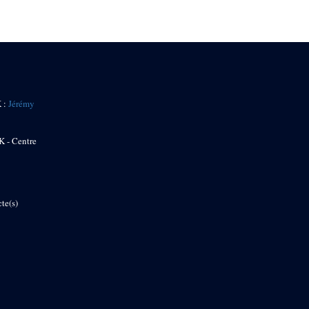
K :
Jérémy
K - Centre
te(s)