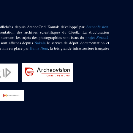
affichées depuis ArcheoGrid Karnak développé par
ArchéoVision
,
entation des archives scientifiques du Cfeetk. La structuration
oncernant les sujets des photographies sont issus du
projet
Karnak
.
 sont affichés depuis
Nakala
le service de dépôt, documentation et
e mis en place par
Huma-Num
, la très grande infrastructure française