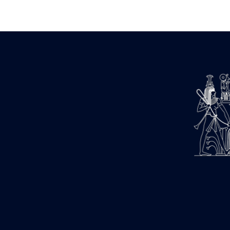
Zone des Pylônes Centraux
e
III
pylône
« Porte » de Ramsès IX
e
IV
pylône
e
Cour nord du IV
pylône
e
Cour sud du IV
pylône
e
Cour axiale du V
pylône, avant-
e
porte du VI
pylône
e
VI
pylône
e
Cour axiale du VI
pylône
e
Cour nord du VI
pylône
e
Cour sud du VI
pylône
Objets découverts
Zone Centrale du Temple
Chapelle de Kamoutef
Chapelle de Philippe Arrhidée
Portique du sanctuaire de la