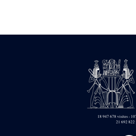
Statue d’un roi
agenouillé présentant
une table d’offrandes de
Séthi II
Statue porte-
enseigne de Séthi II
Statue porte-
enseigne de Séthi II
Stèle de la campagne
nubienne de
Psammétique II
Objets découverts
Zone des Pylônes
Centraux
e
III
pylône
« Porte » de Ramsès
IX
e
IV
pylône
18 947 678 visites - 107
e
Cour nord du IV
21 692 822 
pylône
e
Cour sud du IV