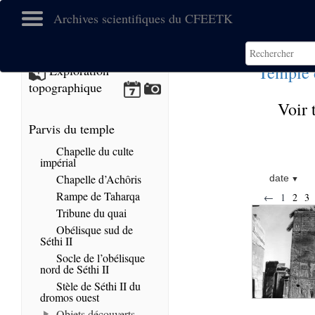
Archives scientifiques du CFEETK
Temple 
Exploration
topographique
Voir 
Parvis du temple
Chapelle du culte
impérial
Chapelle d’Achôris
date
Rampe de Taharqa
←
1
2
3
Tribune du quai
Obélisque sud de
Séthi II
Socle de l’obélisque
nord de Séthi II
Stèle de Séthi II du
dromos ouest
Objets découverts