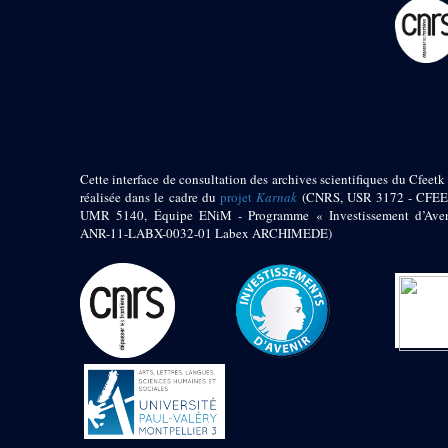
pylône
e
Cour axiale du V
pylône, avant-porte du
e
VI
pylône
e
VI
pylône
e
Cour axiale du VI
pylône
e
Cour nord du VI
pylône
Cette interface de consultation des archives scientifiques du Cfeetk 
e
Cour sud du VI
réalisée dans le cadre du
projet
Karnak
(CNRS, USR 3172 - CFEE
pylône
UMR 5140, Équipe ENiM - Programme « Investissement d’Aven
Objets découverts
ANR-11-LABX-0032-01 Labex ARCHIMEDE)
Zone Centrale du Temple
Chapelle de
Kamoutef
Chapelle de Philippe
Arrhidée
Portique du
sanctuaire de la barque
« Palais de Maât »