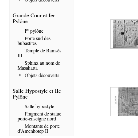
Grande Cour et Ier
Pylône
er
I
pylône
Porte sud des
bubastites
Temple de Ramsès
III
Sphinx au nom de
Masaharta
Objets découverts
Salle Hypostyle et IIe
Pylône
Salle hypostyle
Fragment de statue
porte-enseigne nord
Montants de porte
d’Amenhotep II