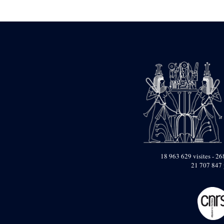
Statue d’un roi
agenouillé présentant
une table d’offrandes de
Séthi II
Statue porte-
enseigne de Séthi II
Statue porte-
enseigne de Séthi II
Stèle de la campagne
nubienne de
Psammétique II
Objets découverts
Zone des Pylônes
Centraux
e
III
pylône
18 963 629 visites - 268
21 707 847 
« Porte » de Ramsès
IX
e
IV
pylône
e
Cour nord du IV
pylône
e
Cour sud du IV