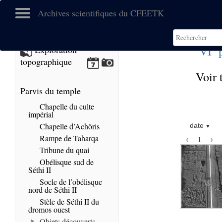
Archives scientifiques du CFEETK
e
VI
p
Exploration
topographique
Voir 
Parvis du temple
Chapelle du culte
impérial
Chapelle d’Achôris
date
Rampe de Taharqa
←
1
→
Tribune du quai
Obélisque sud de
Séthi II
Socle de l’obélisque
nord de Séthi II
Stèle de Séthi II du
dromos ouest
Objets découverts