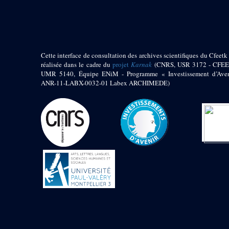
pylône
e
Cour axiale du V
pylône, avant-porte du
e
VI
pylône
e
VI
pylône
e
Cour axiale du VI
Cette interface de consultation des archives scientifiques du Cfeetk 
pylône
réalisée dans le cadre du
projet
Karnak
(CNRS, USR 3172 - CFEE
UMR 5140, Équipe ENiM - Programme « Investissement d’Aven
e
Cour nord du VI
ANR-11-LABX-0032-01 Labex ARCHIMEDE)
pylône
e
Cour sud du VI
pylône
Objets découverts
Zone Centrale du Temple
Chapelle de
Kamoutef
Chapelle de Philippe
Arrhidée
Portique du
sanctuaire de la barque
« Palais de Maât »