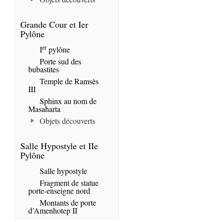
Grande Cour et Ier
Pylône
er
I
pylône
Porte sud des
bubastites
Temple de Ramsès
III
Sphinx au nom de
Masaharta
Objets découverts
Salle Hypostyle et IIe
Pylône
Salle hypostyle
Fragment de statue
porte-enseigne nord
Montants de porte
d’Amenhotep II