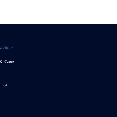
K :
Jérémy
K - Centre
te(s)