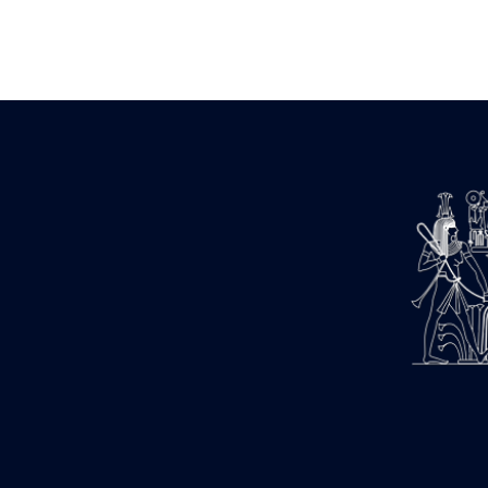
Zone des Pylônes Centraux
e
III
pylône
« Porte » de Ramsès IX
e
IV
pylône
e
Cour nord du IV
pylône
e
Cour sud du IV
pylône
e
Cour axiale du V
pylône, avant-
e
porte du VI
pylône
e
VI
pylône
e
Cour axiale du VI
pylône
e
Cour nord du VI
pylône
e
Cour sud du VI
pylône
Objets découverts
Zone Centrale du Temple
Chapelle de Kamoutef
Chapelle de Philippe Arrhidée
Portique du sanctuaire de la