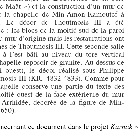
de Maât ») et la construction d’un mur de
ter la chapelle de Min-Amon-Kamoutef à
rd. Le décor de Thoutmosis III a été
e : les blocs de la moitié sud de la paroi
u mur d’origine mais les restaurations ont
hes de Thoutmosis III. Cette seconde salle
 à l’est bâti au niveau du tore vertical
chapelle-reposoir de granite. Au-dessus de
i ouest), le décor réalisé sous Philippe
utmosis III (KIU 4832-4833). Comme pour
hapelle conserve une partie du texte des
itié ouest de la face extérieure du mur
 Arrhidée, décorée de la figure de Min-
650).
Karnak
concernant ce document dans le projet
»