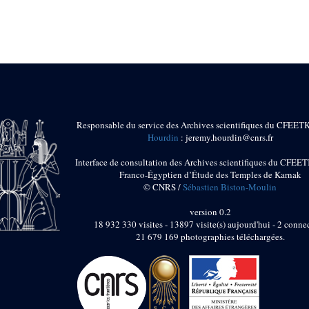
Responsable du service des Archives scientifiques du CFEET
Hourdin
: jeremy.hourdin@cnrs.fr
Interface de consultation des Archives scientifiques du CFEET
Franco-Égyptien d’Étude des Temples de Karnak
© CNRS /
Sébastien Biston-Moulin
version 0.2
18 932 330 visites - 13897 visite(s) aujourd'hui - 2 connec
21 679 169 photographies téléchargées.