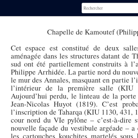
Chapelle de Kamoutef (Philip
Cet espace est constitué de deux sall
aménagée dans les structures datant de Th
sud ont été partiellement construits à l
Philippe Arrhidée. La partie nord du nouv
le mur des Annales, masquant en partie l’in
l’intérieur de la première salle (KI
Aujourd’hui perdu, le linteau de la porte 
Jean-Nicolas Huyot (1819). C’est pro
l’inscription de Taharqa (KIU 1130, 431, 11
cour nord du VIe pylône – c’est-à-dire s
nouvelle façade du vestibule argéade – a é
les cartouches kouchites martelés sous