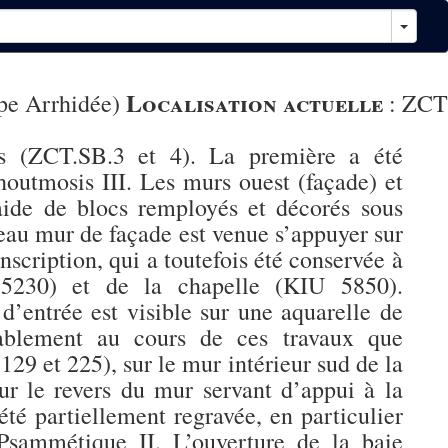
Localisation actuelle
pe Arrhidée)
:
ZCT
es (ZCT.SB.3 et 4). La première a été
outmosis III. Les murs ouest (façade) et
’aide de blocs remployés et décorés sous
eau mur de façade est venue s’appuyer sur
scription, qui a toutefois été conservée à
U 5230) et de la chapelle (KIU 5850).
d’entrée est visible sur une aquarelle de
bablement au cours de ces travaux que
29 et 225), sur le mur intérieur sud de la
ur le revers du mur servant d’appui à la
té partiellement regravée, en particulier
 Psammétique II. L’ouverture de la baie