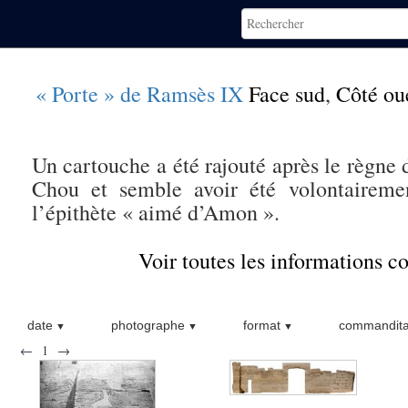
« Porte » de Ramsès IX
Face sud
,
Côté ou
Un cartouche a été rajouté après le règne
Chou et semble avoir été volontairemen
l’épithète « aimé d’Amon ».
Voir toutes les informations 
date
photographe
format
commandita
←
1
→