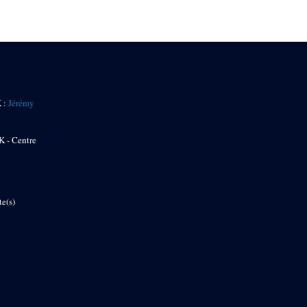
K :
Jérémy
K - Centre
te(s)