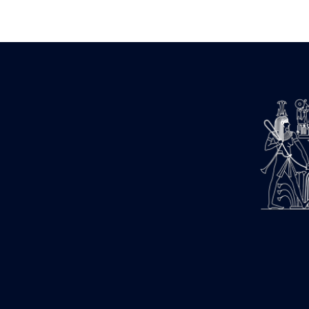
Zone des Pylônes Centraux
e
III
pylône
« Porte » de Ramsès IX
e
IV
pylône
e
Cour nord du IV
pylône
e
Cour sud du IV
pylône
e
Cour axiale du V
pylône, avant-
e
porte du VI
pylône
e
VI
pylône
e
Cour axiale du VI
pylône
e
Cour nord du VI
pylône
e
Cour sud du VI
pylône
Objets découverts
Zone Centrale du Temple
Chapelle de Kamoutef
Chapelle de Philippe Arrhidée
Portique du sanctuaire de la