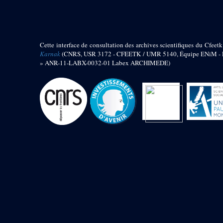
barque
« Palais de Maât »
Objets découverts
Cette interface de consultation des archives scientifiques du Cfeetk
Zone de l'Akhmenou
Karnak
(CNRS, USR 3172 - CFEETK / UMR 5140, Équipe ENiM - Pr
» ANR-11-LABX-0032-01 Labex ARCHIMEDE)
Salle des fêtes « Heret-ib »
Autel de la salle solaire
Base de statue
Base de statue de Thoutmosis III
Base et pieds d’un groupe
statuaire
Fragment inférieur de statue de
Thoutmosis III présentant un autel à
libation
Statue agenouillée
Table d’offrandes de Thoutmosis
III
Objets découverts
Mur extérieur de Thoutmosis III