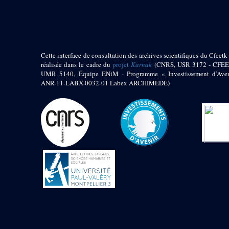
pylône
e
Cour axiale du V
pylône, avant-porte du
e
VI
pylône
e
VI
pylône
e
Cour axiale du VI
Cette interface de consultation des archives scientifiques du Cfeetk 
pylône
réalisée dans le cadre du
projet
Karnak
(CNRS, USR 3172 - CFEE
UMR 5140, Équipe ENiM - Programme « Investissement d’Aven
e
Cour nord du VI
ANR-11-LABX-0032-01 Labex ARCHIMEDE)
pylône
e
Cour sud du VI
pylône
Objets découverts
Zone Centrale du Temple
Chapelle de
Kamoutef
Chapelle de Philippe
Arrhidée
Portique du
sanctuaire de la barque
« Palais de Maât »