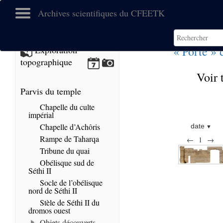
Archives scientifiques du CFEETK
« Porte »
Exploration
topographique
Voir 
Parvis du temple
Chapelle du culte
impérial
Chapelle d’Achôris
date
Rampe de Taharqa
←
1
→
Tribune du quai
Obélisque sud de
Séthi II
Socle de l’obélisque
nord de Séthi II
Stèle de Séthi II du
dromos ouest
Objets découverts