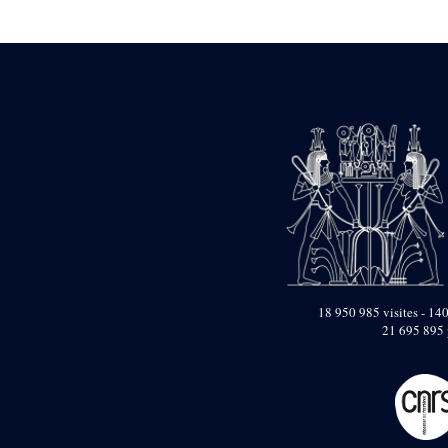
Statue d’un roi
agenouillé présentant
une table d’offrandes de
Séthi II
Statue porte-
enseigne de Séthi II
Statue porte-
enseigne de Séthi II
Stèle de la campagne
nubienne de
Psammétique II
Objets découverts
Zone des Pylônes
Centraux
e
III
pylône
18 950 985 visites - 140
21 695 895 
« Porte » de Ramsès
IX
e
IV
pylône
e
Cour nord du IV
pylône
e
Cour sud du IV