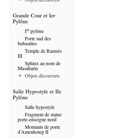
Grande Cour et Ier
Pylône
er
I
pylône
Porte sud des
bubastites
Temple de Ramsès
III
Sphinx au nom de
Masaharta
Objets découverts
Salle Hypostyle et IIe
Pylône
Salle hypostyle
Fragment de statue
porte-enseigne nord
Montants de porte
d’Amenhotep II