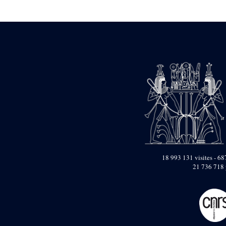
Statue d’un roi
agenouillé présentant
une table d’offrandes de
Séthi II
Statue porte-
enseigne de Séthi II
Statue porte-
enseigne de Séthi II
Stèle de la campagne
nubienne de
Psammétique II
Objets découverts
Zone des Pylônes
Centraux
e
III
pylône
18 993 131 visites - 687
21 736 718 
« Porte » de Ramsès
IX
e
IV
pylône
e
Cour nord du IV
pylône
e
Cour sud du IV