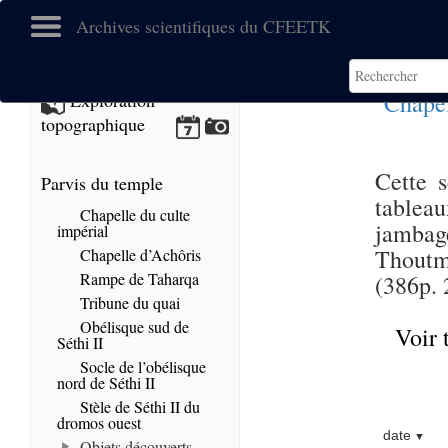
Archives scientifiques du CFEETK
Chapel
Exploration
topographique
Cette s
Parvis du temple
tablea
Chapelle du culte
jambage
impérial
Thoutm
Chapelle d’Achôris
Rampe de Taharqa
(
386
p.
Tribune du quai
Obélisque sud de
Voir 
Séthi II
Socle de l’obélisque
nord de Séthi II
Stèle de Séthi II du
dromos ouest
date
Objets découverts