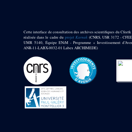
pylône
e
Cour axiale du V
pylône, avant-porte du
e
VI
pylône
e
VI
pylône
e
Cour axiale du VI
Cette interface de consultation des archives scientifiques du Cfeetk 
pylône
réalisée dans le cadre du
projet
Karnak
(CNRS, USR 3172 - CFEE
UMR 5140, Équipe ENiM - Programme « Investissement d’Aven
e
Cour nord du VI
ANR-11-LABX-0032-01 Labex ARCHIMEDE)
pylône
e
Cour sud du VI
pylône
Objets découverts
Zone Centrale du Temple
Chapelle de
Kamoutef
Chapelle de Philippe
Arrhidée
Portique du
sanctuaire de la barque
« Palais de Maât »