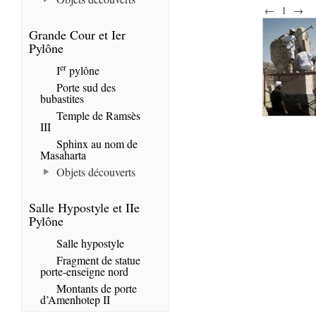
←
1
→
Grande Cour et Ier
Pylône
er
I
pylône
Porte sud des
bubastites
Temple de Ramsès
III
Sphinx au nom de
Masaharta
Objets découverts
Salle Hypostyle et IIe
Pylône
Salle hypostyle
Fragment de statue
porte-enseigne nord
Montants de porte
d’Amenhotep II