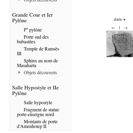
Grande Cour et Ier
Pylône
date
←
1
→
er
I
pylône
Porte sud des
bubastites
Temple de Ramsès
III
Sphinx au nom de
Masaharta
Objets découverts
Salle Hypostyle et IIe
Pylône
Salle hypostyle
Fragment de statue
porte-enseigne nord
Montants de porte
d’Amenhotep II