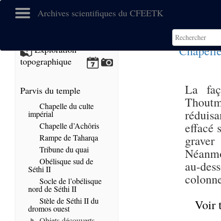
Archives scientifiques du CFEETK
Chapelle
Exploration
topographique
La faç
Parvis du temple
Thoutm
Chapelle du culte
réduisa
impérial
effacé 
Chapelle d’Achôris
Rampe de Taharqa
graver
Tribune du quai
Néanmoi
Obélisque sud de
au-dess
Séthi II
colonne
Socle de l’obélisque
nord de Séthi II
Stèle de Séthi II du
Voir 
dromos ouest
Objets découverts