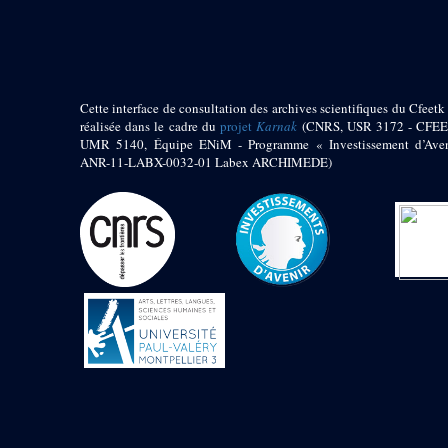
pylône
e
Cour axiale du V
pylône, avant-porte du
e
VI
pylône
e
VI
pylône
e
Cour axiale du VI
Cette interface de consultation des archives scientifiques du Cfeetk 
pylône
réalisée dans le cadre du
projet
Karnak
(CNRS, USR 3172 - CFEE
UMR 5140, Équipe ENiM - Programme « Investissement d’Aven
e
Cour nord du VI
ANR-11-LABX-0032-01 Labex ARCHIMEDE)
pylône
e
Cour sud du VI
pylône
Objets découverts
Zone Centrale du Temple
Chapelle de
Kamoutef
Chapelle de Philippe
Arrhidée
Portique du
sanctuaire de la barque
« Palais de Maât »