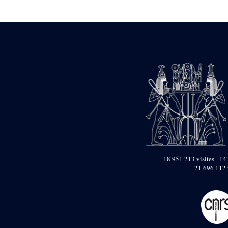
Statue d’un roi
agenouillé présentant
une table d’offrandes de
Séthi II
Statue porte-
enseigne de Séthi II
Statue porte-
enseigne de Séthi II
Stèle de la campagne
nubienne de
Psammétique II
Objets découverts
Zone des Pylônes
Centraux
e
III
pylône
18 951 213 visites - 143
21 696 112 
« Porte » de Ramsès
IX
e
IV
pylône
e
Cour nord du IV
pylône
e
Cour sud du IV