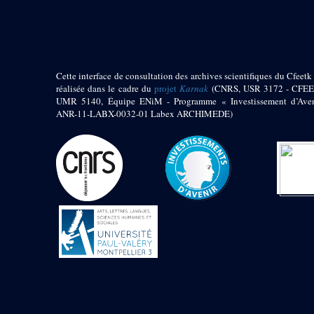
pylône
e
Cour axiale du V
pylône, avant-porte du
e
VI
pylône
e
VI
pylône
e
Cour axiale du VI
Cette interface de consultation des archives scientifiques du Cfeetk 
pylône
réalisée dans le cadre du
projet
Karnak
(CNRS, USR 3172 - CFEE
UMR 5140, Équipe ENiM - Programme « Investissement d’Aven
e
Cour nord du VI
ANR-11-LABX-0032-01 Labex ARCHIMEDE)
pylône
e
Cour sud du VI
pylône
Objets découverts
Zone Centrale du Temple
Chapelle de
Kamoutef
Chapelle de Philippe
Arrhidée
Portique du
sanctuaire de la barque
« Palais de Maât »