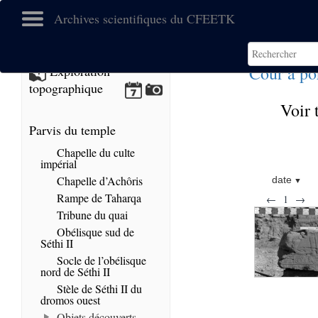
Archives scientifiques du CFEETK
Cour à po
Exploration
topographique
Voir 
Parvis du temple
Chapelle du culte
impérial
Chapelle d’Achôris
date
Rampe de Taharqa
←
1
→
Tribune du quai
Obélisque sud de
Séthi II
Socle de l’obélisque
nord de Séthi II
Stèle de Séthi II du
dromos ouest
Objets découverts