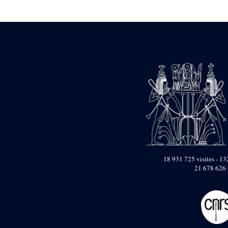
Statue d’un roi
agenouillé présentant
une table d’offrandes de
Séthi II
Statue porte-
enseigne de Séthi II
Statue porte-
enseigne de Séthi II
Stèle de la campagne
nubienne de
Psammétique II
Objets découverts
Zone des Pylônes
Centraux
e
III
pylône
18 931 725 visites - 132
21 678 626 
« Porte » de Ramsès
IX
e
IV
pylône
e
Cour nord du IV
pylône
e
Cour sud du IV