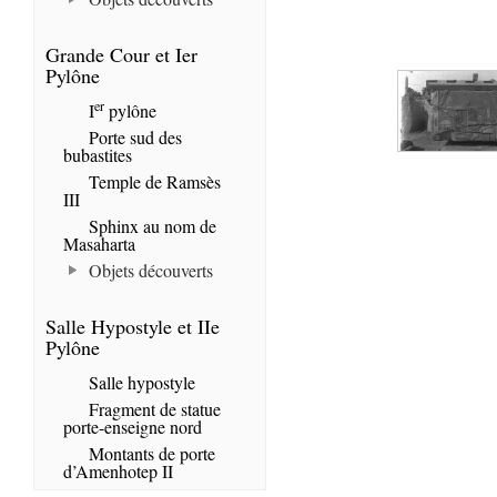
Grande Cour et Ier
Pylône
er
I
pylône
Porte sud des
bubastites
Temple de Ramsès
III
Sphinx au nom de
Masaharta
Objets découverts
Salle Hypostyle et IIe
Pylône
Salle hypostyle
Fragment de statue
porte-enseigne nord
Montants de porte
d’Amenhotep II