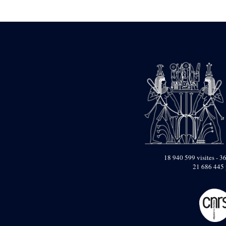
Statue d’un roi
agenouillé présentant
une table d’offrandes de
Séthi II
Statue porte-
enseigne de Séthi II
Statue porte-
enseigne de Séthi II
Stèle de la campagne
nubienne de
Psammétique II
Objets découverts
Zone des Pylônes
Centraux
e
III
pylône
18 940 599 visites - 36
21 686 445 
« Porte » de Ramsès
IX
e
IV
pylône
e
Cour nord du IV
pylône
e
Cour sud du IV