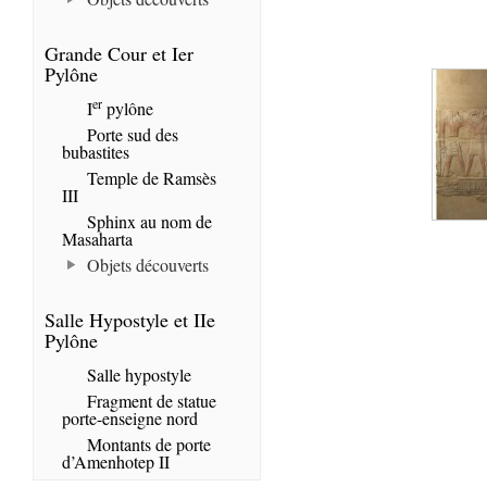
Grande Cour et Ier
Pylône
er
I
pylône
Porte sud des
bubastites
Temple de Ramsès
III
Sphinx au nom de
Masaharta
Objets découverts
Salle Hypostyle et IIe
Pylône
Salle hypostyle
Fragment de statue
porte-enseigne nord
Montants de porte
d’Amenhotep II