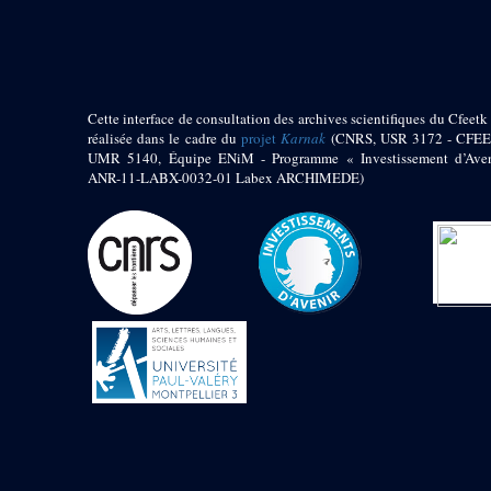
pylône
e
Cour axiale du V
pylône, avant-porte du
e
VI
pylône
e
VI
pylône
e
Cour axiale du VI
Cette interface de consultation des archives scientifiques du Cfeetk 
pylône
réalisée dans le cadre du
projet
Karnak
(CNRS, USR 3172 - CFEE
UMR 5140, Équipe ENiM - Programme « Investissement d’Aven
e
Cour nord du VI
ANR-11-LABX-0032-01 Labex ARCHIMEDE)
pylône
e
Cour sud du VI
pylône
Objets découverts
Zone Centrale du Temple
Chapelle de
Kamoutef
Chapelle de Philippe
Arrhidée
Portique du
sanctuaire de la barque
« Palais de Maât »