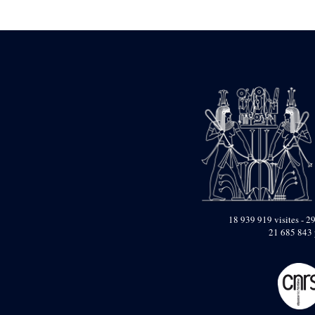
Statue d’un roi
agenouillé présentant
une table d’offrandes de
Séthi II
Statue porte-
enseigne de Séthi II
Statue porte-
enseigne de Séthi II
Stèle de la campagne
nubienne de
Psammétique II
Objets découverts
Zone des Pylônes
Centraux
e
III
pylône
18 939 919 visites - 29
21 685 843 
« Porte » de Ramsès
IX
e
IV
pylône
e
Cour nord du IV
pylône
e
Cour sud du IV