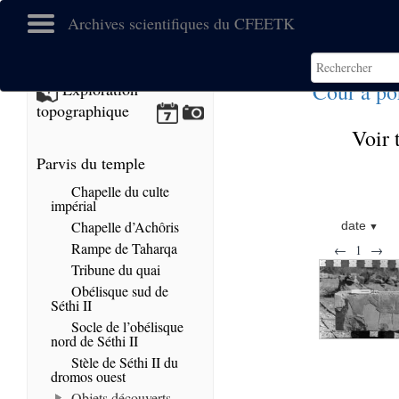
Archives scientifiques du CFEETK
Cour à po
Exploration
topographique
Voir 
Parvis du temple
Chapelle du culte
impérial
Chapelle d’Achôris
date
Rampe de Taharqa
←
1
→
Tribune du quai
Obélisque sud de
Séthi II
Socle de l’obélisque
nord de Séthi II
Stèle de Séthi II du
dromos ouest
Objets découverts