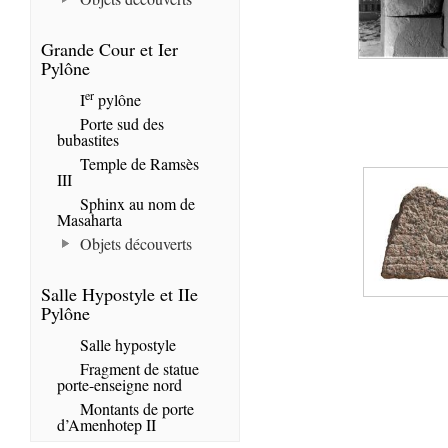
Grande Cour et Ier
Pylône
er
I
pylône
Porte sud des
bubastites
Temple de Ramsès
III
Sphinx au nom de
Masaharta
Objets découverts
Salle Hypostyle et IIe
Pylône
Salle hypostyle
Fragment de statue
porte-enseigne nord
Montants de porte
d’Amenhotep II