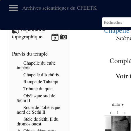
Archives scientifiques du CFEETK
Chapelle 
Exploration
topographique
Scène
Parvis du temple
Complé
Chapelle du culte
impérial
Voir 
Chapelle d’Achôris
Rampe de Taharqa
Tribune du quai
Obélisque sud de
Séthi II
date
Socle de l’obélisque
nord de Séthi II
←
1
→
Stèle de Séthi II du
dromos ouest
Objets découverts