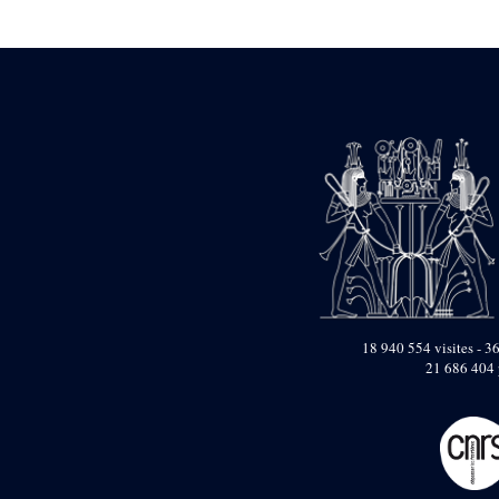
Statue d’un roi
agenouillé présentant
une table d’offrandes de
Séthi II
Statue porte-
enseigne de Séthi II
Statue porte-
enseigne de Séthi II
Stèle de la campagne
nubienne de
Psammétique II
Objets découverts
Zone des Pylônes
Centraux
e
III
pylône
18 940 554 visites - 36
21 686 404 
« Porte » de Ramsès
IX
e
IV
pylône
e
Cour nord du IV
pylône
e
Cour sud du IV