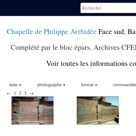
Chapelle de Philippe Arrhidée
Face sud
,
Ba
Complété par le bloc épars, Archives CF
Voir toutes les informations 
date
photographe
format
commandita
←
1
2
3
→