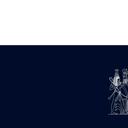
Zone des Pylônes Centraux
e
III
pylône
« Porte » de Ramsès IX
e
IV
pylône
e
Cour nord du IV
pylône
e
Cour sud du IV
pylône
e
Cour axiale du V
pylône, avant-
e
porte du VI
pylône
e
VI
pylône
e
Cour axiale du VI
pylône
e
Cour nord du VI
pylône
e
Cour sud du VI
pylône
Objets découverts
Zone Centrale du Temple
Chapelle de Kamoutef
Chapelle de Philippe Arrhidée
Portique du sanctuaire de la