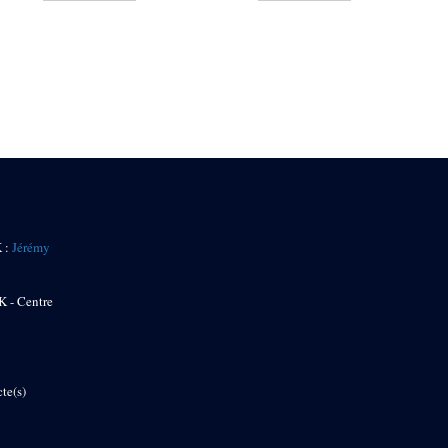
K :
Jérémy
K - Centre
te(s)