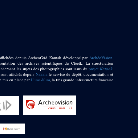
affichées depuis ArcheoGrid Karnak développé par
ArchéoVision
,
entation des archives scientifiques du Cfeetk. La structuration
oncernant les sujets des photographies sont issus du
projet
Karnak
.
 sont affichés depuis
Nakala
le service de dépôt, documentation et
e mis en place par
Huma-Num
, la très grande infrastructure française