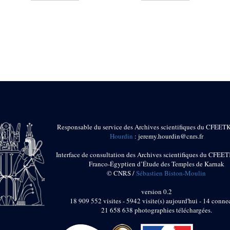
Responsable du service des Archives scientifiques du CFEET
Hourdin
: jeremy.hourdin@cnrs.fr
Interface de consultation des Archives scientifiques du CFEET
Franco-Égyptien d’Étude des Temples de Karnak
© CNRS /
Sébastien Biston-Moulin
version 0.2
18 909 552 visites - 5942 visite(s) aujourd'hui - 14 connec
21 658 638 photographies téléchargées.