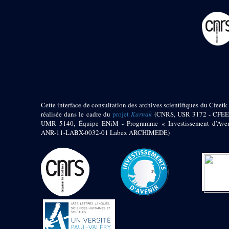
pylône
e
Cour axiale du V
pylône, avant-porte du
e
VI
pylône
e
VI
pylône
e
Cour axiale du VI
pylône
e
Cour nord du VI
pylône
e
Cour sud du VI
pylône
Cette interface de consultation des archives scientifiques du Cfeetk 
réalisée dans le cadre du
projet
Karnak
(CNRS, USR 3172 - CFEE
Objets découverts
UMR 5140, Équipe ENiM - Programme « Investissement d’Aven
ANR-11-LABX-0032-01 Labex ARCHIMEDE)
Zone Centrale du Temple
Chapelle de
Kamoutef
Chapelle de Philippe
Arrhidée
Portique du
sanctuaire de la barque
« Palais de Maât »