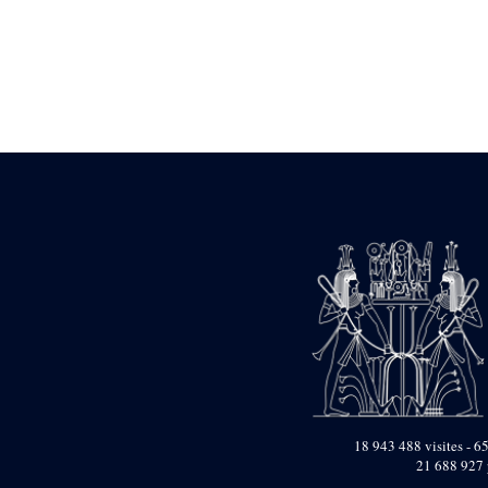
Statue d’un roi
agenouillé présentant
une table d’offrandes de
Séthi II
Statue porte-
enseigne de Séthi II
Statue porte-
enseigne de Séthi II
Stèle de la campagne
nubienne de
Psammétique II
Objets découverts
Zone des Pylônes
Centraux
e
III
pylône
« Porte » de Ramsès
IX
e
IV
pylône
e
Cour nord du IV
18 943 488 visites - 65
pylône
21 688 927 
e
Cour sud du IV