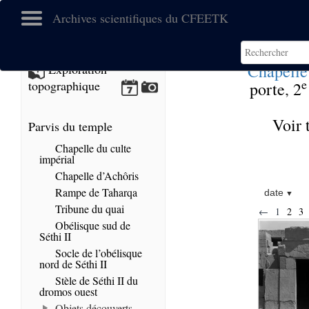
Archives scientifiques du CFEETK
Chapelle
Exploration
e
topographique
porte
,
2
Voir 
Parvis du temple
Chapelle du culte
impérial
Chapelle d’Achôris
Rampe de Taharqa
date
Tribune du quai
←
1
2
3
Obélisque sud de
Séthi II
Socle de l’obélisque
nord de Séthi II
Stèle de Séthi II du
dromos ouest
Objets découverts