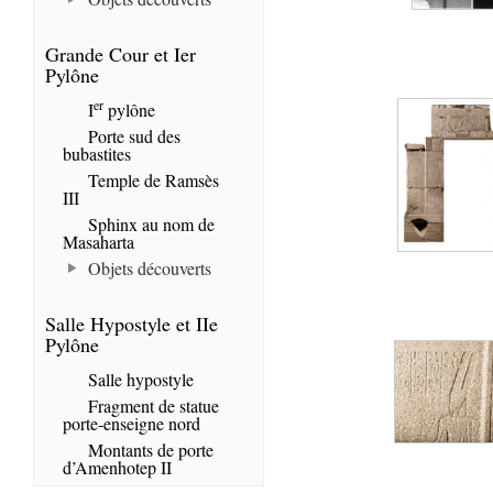
Grande Cour et Ier
Pylône
er
I
pylône
Porte sud des
bubastites
Temple de Ramsès
III
Sphinx au nom de
Masaharta
Objets découverts
Salle Hypostyle et IIe
Pylône
Salle hypostyle
Fragment de statue
porte-enseigne nord
Montants de porte
d’Amenhotep II