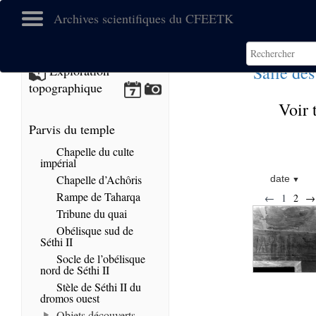
Archives scientifiques du CFEETK
Salle des
Exploration
topographique
Voir 
Parvis du temple
Chapelle du culte
impérial
Chapelle d’Achôris
date
Rampe de Taharqa
←
1
2
→
Tribune du quai
Obélisque sud de
Séthi II
Socle de l’obélisque
nord de Séthi II
Stèle de Séthi II du
dromos ouest
Objets découverts