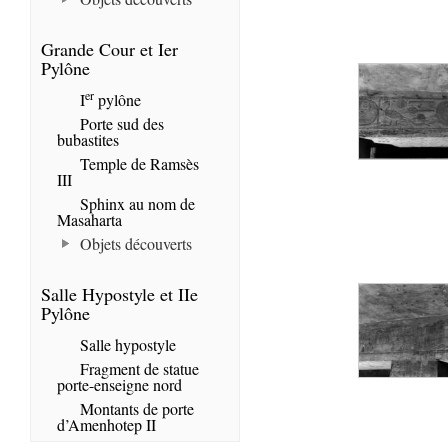
Grande Cour et Ier
Pylône
er
I
pylône
Porte sud des
bubastites
Temple de Ramsès
III
Sphinx au nom de
Masaharta
Objets découverts
Salle Hypostyle et IIe
Pylône
Salle hypostyle
Fragment de statue
porte-enseigne nord
Montants de porte
d’Amenhotep II