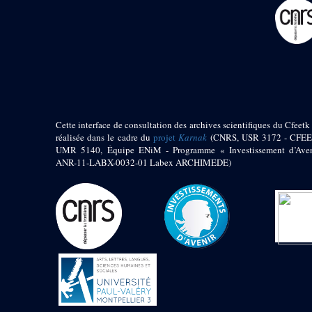
pylône
e
Cour axiale du V
pylône, avant-porte du
e
VI
pylône
e
VI
pylône
e
Cour axiale du VI
pylône
e
Cour nord du VI
pylône
Cette interface de consultation des archives scientifiques du Cfeetk 
e
Cour sud du VI
réalisée dans le cadre du
projet
Karnak
(CNRS, USR 3172 - CFEE
pylône
UMR 5140, Équipe ENiM - Programme « Investissement d’Aven
Objets découverts
ANR-11-LABX-0032-01 Labex ARCHIMEDE)
Zone Centrale du Temple
Chapelle de
Kamoutef
Chapelle de Philippe
Arrhidée
Portique du
sanctuaire de la barque
« Palais de Maât »