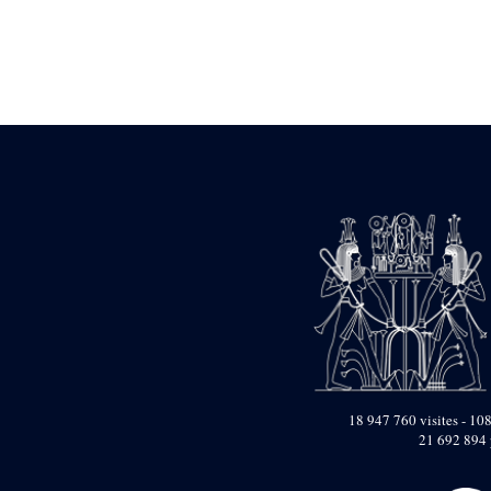
Statue d’un roi
agenouillé présentant
une table d’offrandes de
Séthi II
Statue porte-
enseigne de Séthi II
Statue porte-
enseigne de Séthi II
Stèle de la campagne
nubienne de
Psammétique II
Objets découverts
Zone des Pylônes
Centraux
e
III
pylône
« Porte » de Ramsès
IX
e
IV
pylône
18 947 760 visites - 108
e
Cour nord du IV
21 692 894 
pylône
e
Cour sud du IV