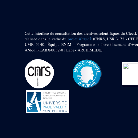
pylône
e
Cour axiale du V
pylône, avant-porte du
e
VI
pylône
e
VI
pylône
e
Cour axiale du VI
Cette interface de consultation des archives scientifiques du Cfeetk 
pylône
réalisée dans le cadre du
projet
Karnak
(CNRS, USR 3172 - CFEE
UMR 5140, Équipe ENiM - Programme « Investissement d’Aven
e
Cour nord du VI
ANR-11-LABX-0032-01 Labex ARCHIMEDE)
pylône
e
Cour sud du VI
pylône
Objets découverts
Zone Centrale du Temple
Chapelle de
Kamoutef
Chapelle de Philippe
Arrhidée
Portique du
sanctuaire de la barque
« Palais de Maât »