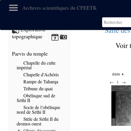
Archives scientifiques du CFEETK
Salle des
Exploration
topographique
Voir 
Parvis du temple
Chapelle du culte
impérial
Chapelle d’Achôris
date
Rampe de Taharqa
←
1
→
Tribune du quai
Obélisque sud de
Séthi II
Socle de l’obélisque
nord de Séthi II
Stèle de Séthi II du
dromos ouest
Objets découverts