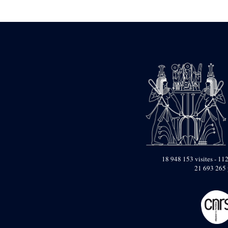
Statue d’un roi
agenouillé présentant
une table d’offrandes de
Séthi II
Statue porte-
enseigne de Séthi II
Statue porte-
enseigne de Séthi II
Stèle de la campagne
nubienne de
Psammétique II
Objets découverts
Zone des Pylônes
Centraux
e
III
pylône
18 948 153 visites - 112
21 693 265 
« Porte » de Ramsès
IX
e
IV
pylône
e
Cour nord du IV
pylône
e
Cour sud du IV