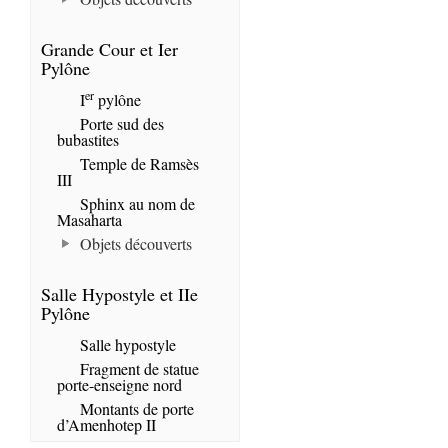
Grande Cour et Ier
Pylône
er
I
pylône
Porte sud des
bubastites
Temple de Ramsès
III
Sphinx au nom de
Masaharta
Objets découverts
Salle Hypostyle et IIe
Pylône
Salle hypostyle
Fragment de statue
porte-enseigne nord
Montants de porte
d’Amenhotep II