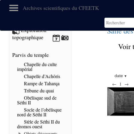
Archives scientifiques du CFEETK
Salle des
Exploration
topographique
Voir 
Parvis du temple
Chapelle du culte
impérial
Chapelle d’Achôris
date
Rampe de Taharqa
←
1
→
Tribune du quai
Obélisque sud de
Séthi II
Socle de l’obélisque
nord de Séthi II
Stèle de Séthi II du
dromos ouest
Objets découverts