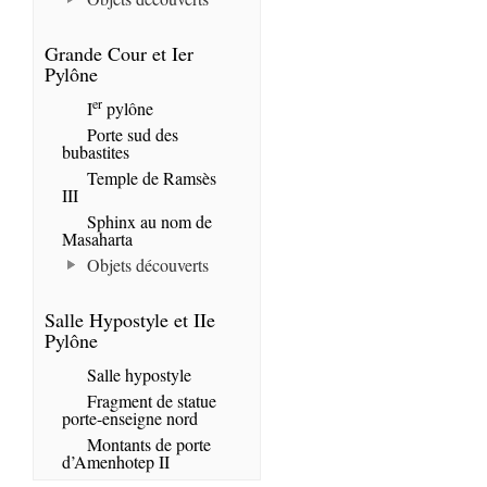
Grande Cour et Ier
Pylône
er
I
pylône
Porte sud des
bubastites
Temple de Ramsès
III
Sphinx au nom de
Masaharta
Objets découverts
Salle Hypostyle et IIe
Pylône
Salle hypostyle
Fragment de statue
porte-enseigne nord
Montants de porte
d’Amenhotep II