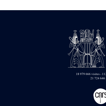
Statue d’un roi
agenouillé présentant
une table d’offrandes de
Séthi II
Statue porte-
enseigne de Séthi II
Statue porte-
enseigne de Séthi II
Stèle de la campagne
nubienne de
Psammétique II
Objets découverts
Zone des Pylônes
Centraux
e
III
pylône
18 979 666 visites - 112
21 724 646 
« Porte » de Ramsès
IX
e
IV
pylône
e
Cour nord du IV
pylône
e
Cour sud du IV