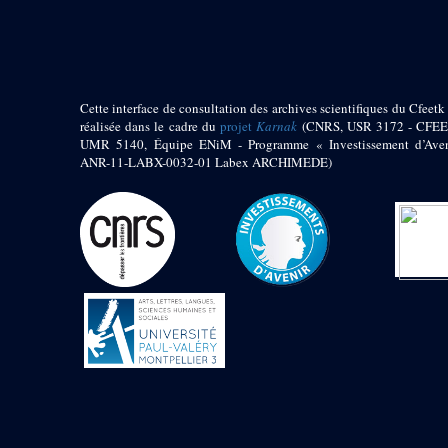
pylône
e
Cour axiale du V
pylône, avant-porte du
e
VI
pylône
e
VI
pylône
e
Cour axiale du VI
Cette interface de consultation des archives scientifiques du Cfeetk 
pylône
réalisée dans le cadre du
projet
Karnak
(CNRS, USR 3172 - CFEE
UMR 5140, Équipe ENiM - Programme « Investissement d’Aven
e
Cour nord du VI
ANR-11-LABX-0032-01 Labex ARCHIMEDE)
pylône
e
Cour sud du VI
pylône
Objets découverts
Zone Centrale du Temple
Chapelle de
Kamoutef
Chapelle de Philippe
Arrhidée
Portique du
sanctuaire de la barque
« Palais de Maât »