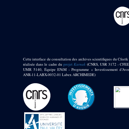
pylône
e
Cour axiale du V
pylône, avant-porte du
e
VI
pylône
e
VI
pylône
e
Cour axiale du VI
pylône
e
Cour nord du VI
pylône
e
Cour sud du VI
pylône
Cette interface de consultation des archives scientifiques du Cfeetk 
réalisée dans le cadre du
projet
Karnak
(CNRS, USR 3172 - CFEE
Objets découverts
UMR 5140, Équipe ENiM - Programme « Investissement d’Aven
ANR-11-LABX-0032-01 Labex ARCHIMEDE)
Zone Centrale du Temple
Chapelle de
Kamoutef
Chapelle de Philippe
Arrhidée
Portique du
sanctuaire de la barque
« Palais de Maât »