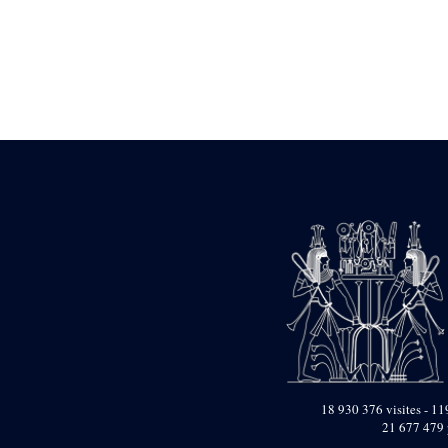
Statue d’un roi
agenouillé présentant
une table d’offrandes de
Séthi II
Statue porte-
enseigne de Séthi II
Statue porte-
enseigne de Séthi II
Stèle de la campagne
nubienne de
Psammétique II
Objets découverts
Zone des Pylônes
Centraux
e
III
pylône
« Porte » de Ramsès
IX
e
IV
pylône
e
Cour nord du IV
18 930 376 visites - 119
pylône
21 677 479 
e
Cour sud du IV