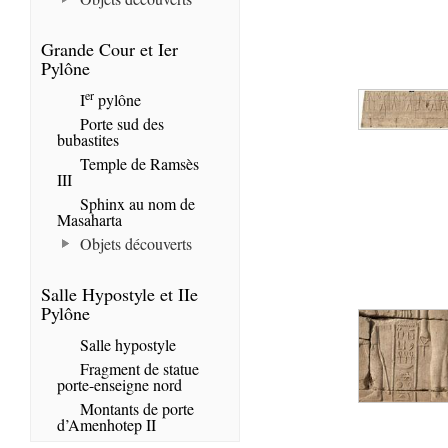
Grande Cour et Ier
Pylône
er
I
pylône
Porte sud des
bubastites
Temple de Ramsès
III
Sphinx au nom de
Masaharta
Objets découverts
Salle Hypostyle et IIe
Pylône
Salle hypostyle
Fragment de statue
porte-enseigne nord
Montants de porte
d’Amenhotep II