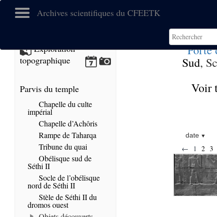
Archives scientifiques du CFEETK
Porte
Exploration
topographique
Sud
, S
Voir 
Parvis du temple
Chapelle du culte
impérial
Chapelle d’Achôris
Rampe de Taharqa
date
Tribune du quai
←
1
2
3
Obélisque sud de
Séthi II
Socle de l’obélisque
nord de Séthi II
Stèle de Séthi II du
dromos ouest
Objets découverts