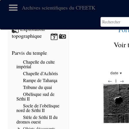
Archives scientifiques du CFEETK
Por
Exploration
topographique
Voir 
Parvis du temple
Chapelle du culte
impérial
Chapelle d’Achôris
date
Rampe de Taharqa
←
1
→
Tribune du quai
Obélisque sud de
Séthi II
Socle de l’obélisque
nord de Séthi II
Stèle de Séthi II du
dromos ouest
Objets découverts