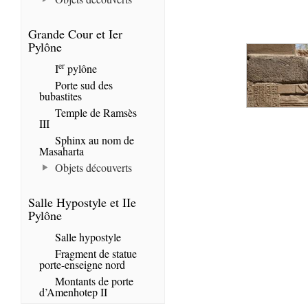
Grande Cour et Ier
Pylône
er
I
pylône
Porte sud des
bubastites
Temple de Ramsès
III
Sphinx au nom de
Masaharta
Objets découverts
Salle Hypostyle et IIe
Pylône
Salle hypostyle
Fragment de statue
porte-enseigne nord
Montants de porte
d’Amenhotep II