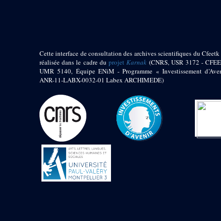
pylône
e
Cour axiale du V
pylône, avant-porte du
e
VI
pylône
e
VI
pylône
e
Cour axiale du VI
Cette interface de consultation des archives scientifiques du Cfeetk 
pylône
réalisée dans le cadre du
projet
Karnak
(CNRS, USR 3172 - CFEE
UMR 5140, Équipe ENiM - Programme « Investissement d’Aven
e
Cour nord du VI
ANR-11-LABX-0032-01 Labex ARCHIMEDE)
pylône
e
Cour sud du VI
pylône
Objets découverts
Zone Centrale du Temple
Chapelle de
Kamoutef
Chapelle de Philippe
Arrhidée
Portique du
sanctuaire de la barque
« Palais de Maât »