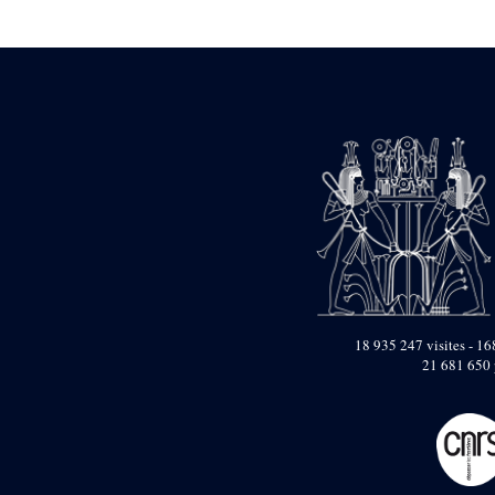
Statue d’un roi
agenouillé présentant
une table d’offrandes de
Séthi II
Statue porte-
enseigne de Séthi II
Statue porte-
enseigne de Séthi II
Stèle de la campagne
nubienne de
Psammétique II
Objets découverts
Zone des Pylônes
Centraux
e
III
pylône
18 935 247 visites - 168
21 681 650 
« Porte » de Ramsès
IX
e
IV
pylône
e
Cour nord du IV
pylône
e
Cour sud du IV