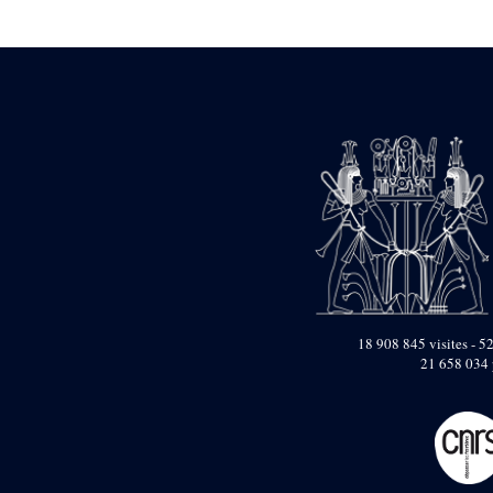
Statue d’un roi
agenouillé présentant
une table d’offrandes de
Séthi II
Statue porte-
enseigne de Séthi II
Statue porte-
enseigne de Séthi II
Stèle de la campagne
nubienne de
Psammétique II
Objets découverts
Zone des Pylônes
Centraux
e
III
pylône
18 908 845 visites - 52
21 658 034 
« Porte » de Ramsès
IX
e
IV
pylône
e
Cour nord du IV
pylône
e
Cour sud du IV