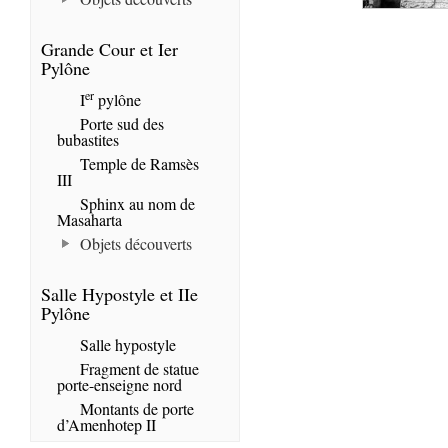
Grande Cour et Ier
Pylône
er
I
pylône
Porte sud des
bubastites
Temple de Ramsès
III
Sphinx au nom de
Masaharta
Objets découverts
Salle Hypostyle et IIe
Pylône
Salle hypostyle
Fragment de statue
porte-enseigne nord
Montants de porte
d’Amenhotep II