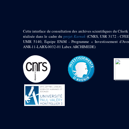
pylône
e
Cour axiale du V
pylône, avant-porte du
e
VI
pylône
e
VI
pylône
e
Cour axiale du VI
Cette interface de consultation des archives scientifiques du Cfeetk 
pylône
réalisée dans le cadre du
projet
Karnak
(CNRS, USR 3172 - CFEE
UMR 5140, Équipe ENiM - Programme « Investissement d’Aven
e
Cour nord du VI
ANR-11-LABX-0032-01 Labex ARCHIMEDE)
pylône
e
Cour sud du VI
pylône
Objets découverts
Zone Centrale du Temple
Chapelle de
Kamoutef
Chapelle de Philippe
Arrhidée
Portique du
sanctuaire de la barque
« Palais de Maât »