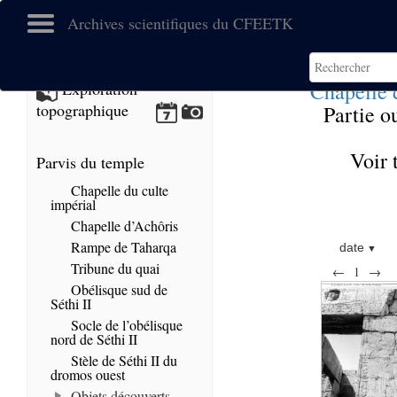
Archives scientifiques du CFEETK
Chapelle 
Exploration
topographique
Partie o
Voir 
Parvis du temple
Chapelle du culte
impérial
Chapelle d’Achôris
Rampe de Taharqa
date
Tribune du quai
←
1
→
Obélisque sud de
Séthi II
Socle de l’obélisque
nord de Séthi II
Stèle de Séthi II du
dromos ouest
Objets découverts