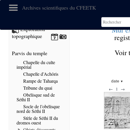
Archives scientifiques du CFEETK
Mur ex
Exploration
topographique
regis
Voir 
Parvis du temple
Chapelle du culte
impérial
Chapelle d’Achôris
Rampe de Taharqa
date
Tribune du quai
←
1
→
Obélisque sud de
Séthi II
Socle de l’obélisque
nord de Séthi II
Stèle de Séthi II du
dromos ouest
Objets découverts