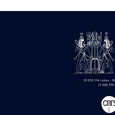
Statue d’un roi
agenouillé présentant
une table d’offrandes de
Séthi II
Statue porte-
enseigne de Séthi II
Statue porte-
enseigne de Séthi II
Stèle de la campagne
nubienne de
Psammétique II
Objets découverts
Zone des Pylônes
Centraux
e
III
pylône
18 920 336 visites - 18
21 668 350 
« Porte » de Ramsès
IX
e
IV
pylône
e
Cour nord du IV
pylône
e
Cour sud du IV