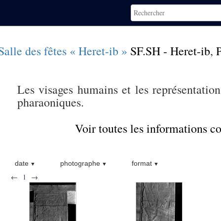
Salle des fêtes « Heret-ib »
SF.SH - Heret-ib
,
P
Les visages humains et les représentation
pharaoniques.
Voir toutes les informations 
date
photographe
format
←
1
→