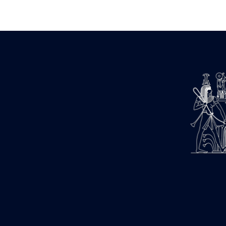
Zone des Pylônes Centraux
e
III
pylône
« Porte » de Ramsès IX
e
IV
pylône
e
Cour nord du IV
pylône
e
Cour sud du IV
pylône
e
Cour axiale du V
pylône, avant-
e
porte du VI
pylône
e
VI
pylône
e
Cour axiale du VI
pylône
e
Cour nord du VI
pylône
e
Cour sud du VI
pylône
Objets découverts
Zone Centrale du Temple
Chapelle de Kamoutef
Chapelle de Philippe Arrhidée
Portique du sanctuaire de la