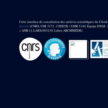
barque
« Palais de Maât »
Objets découverts
Cette interface de consultation des archives scientifiques du Cfeetk
Zone de l'Akhmenou
Karnak
(CNRS, USR 3172 - CFEETK / UMR 5140, Équipe ENiM - Pr
» ANR-11-LABX-0032-01 Labex ARCHIMEDE)
Salle des fêtes « Heret-ib »
Autel de la salle solaire
Base de statue
Base de statue de Thoutmosis III
Base et pieds d’un groupe
statuaire
Fragment inférieur de statue de
Thoutmosis III présentant un autel à
libation
Statue agenouillée
Table d’offrandes de Thoutmosis
III
Objets découverts
Mur extérieur de Thoutmosis III