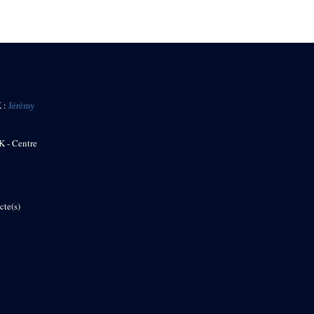
K :
Jérémy
K - Centre
cte(s)