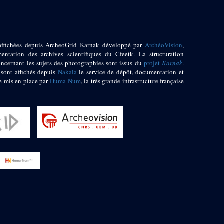
affichées depuis ArcheoGrid Karnak développé par
ArchéoVision
,
entation des archives scientifiques du Cfeetk. La structuration
oncernant les sujets des photographies sont issus du
projet
Karnak
.
 sont affichés depuis
Nakala
le service de dépôt, documentation et
e mis en place par
Huma-Num
, la très grande infrastructure française