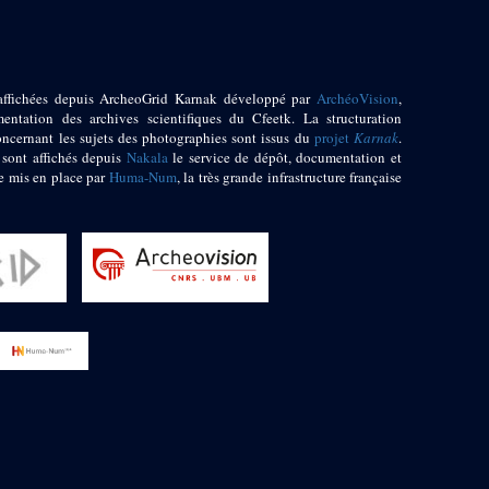
affichées depuis ArcheoGrid Karnak développé par
ArchéoVision
,
entation des archives scientifiques du Cfeetk. La structuration
oncernant les sujets des photographies sont issus du
projet
Karnak
.
 sont affichés depuis
Nakala
le service de dépôt, documentation et
e mis en place par
Huma-Num
, la très grande infrastructure française