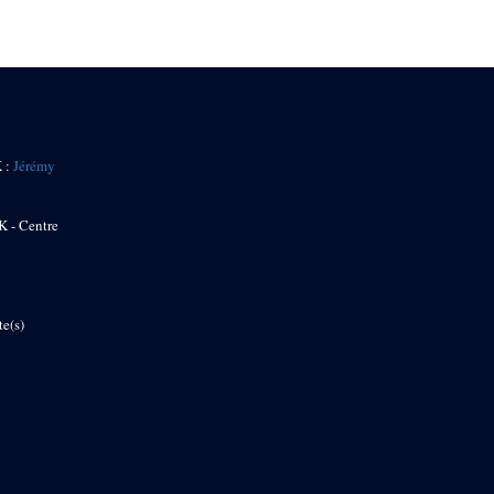
K :
Jérémy
K - Centre
te(s)