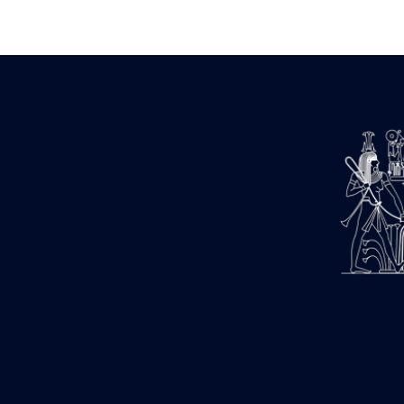
Zone des Pylônes Centraux
e
III
pylône
« Porte » de Ramsès IX
e
IV
pylône
e
Cour nord du IV
pylône
e
Cour sud du IV
pylône
e
Cour axiale du V
pylône, avant-
e
porte du VI
pylône
e
VI
pylône
e
Cour axiale du VI
pylône
e
Cour nord du VI
pylône
e
Cour sud du VI
pylône
Objets découverts
Zone Centrale du Temple
Chapelle de Kamoutef
Chapelle de Philippe Arrhidée
Portique du sanctuaire de la