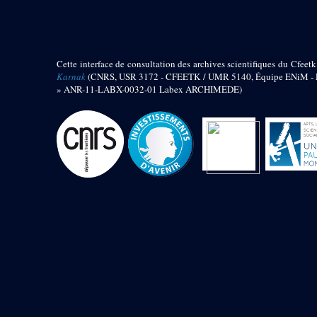
barque
« Palais de Maât »
Objets découverts
Cette interface de consultation des archives scientifiques du Cfeetk
Zone de l'Akhmenou
Karnak
(CNRS, USR 3172 - CFEETK / UMR 5140, Équipe ENiM - Pr
» ANR-11-LABX-0032-01 Labex ARCHIMEDE)
Salle des fêtes « Heret-ib »
Autel de la salle solaire
Base de statue
Base de statue de Thoutmosis III
Base et pieds d’un groupe
statuaire
Fragment inférieur de statue de
Thoutmosis III présentant un autel à
libation
Statue agenouillée
Table d’offrandes de Thoutmosis
III
Objets découverts
Mur extérieur de Thoutmosis III