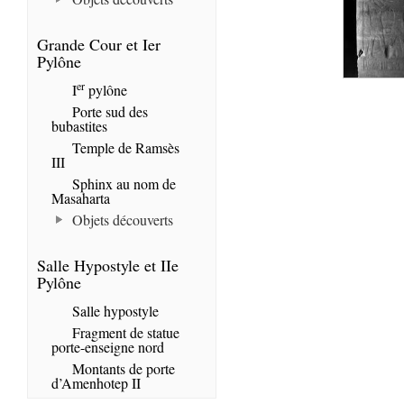
Grande Cour et Ier
Pylône
er
I
pylône
Porte sud des
bubastites
Temple de Ramsès
III
Sphinx au nom de
Masaharta
Objets découverts
Salle Hypostyle et IIe
Pylône
Salle hypostyle
Fragment de statue
porte-enseigne nord
Montants de porte
d’Amenhotep II