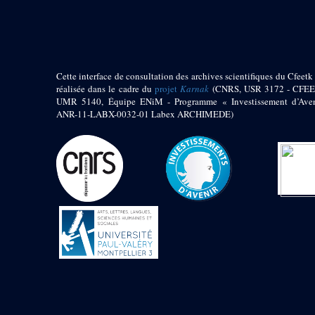
pylône
e
Cour axiale du V
pylône, avant-porte du
e
VI
pylône
e
VI
pylône
e
Cour axiale du VI
Cette interface de consultation des archives scientifiques du Cfeetk 
pylône
réalisée dans le cadre du
projet
Karnak
(CNRS, USR 3172 - CFEE
UMR 5140, Équipe ENiM - Programme « Investissement d’Aven
e
Cour nord du VI
ANR-11-LABX-0032-01 Labex ARCHIMEDE)
pylône
e
Cour sud du VI
pylône
Objets découverts
Zone Centrale du Temple
Chapelle de
Kamoutef
Chapelle de Philippe
Arrhidée
Portique du
sanctuaire de la barque
« Palais de Maât »