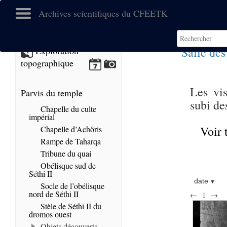
Archives scientifiques du CFEETK
Salle des
Exploration
topographique
Les vis
Parvis du temple
subi de
Chapelle du culte
impérial
Voir 
Chapelle d’Achôris
Rampe de Taharqa
Tribune du quai
Obélisque sud de
Séthi II
date
Socle de l’obélisque
nord de Séthi II
←
1
→
Stèle de Séthi II du
dromos ouest
Objets découverts