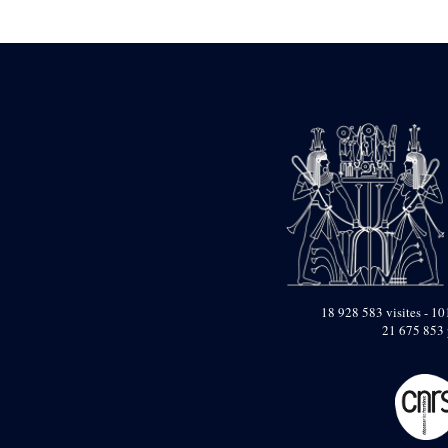
Statue d’un roi
agenouillé présentant
une table d’offrandes de
Séthi II
Statue porte-
enseigne de Séthi II
Statue porte-
enseigne de Séthi II
Stèle de la campagne
nubienne de
Psammétique II
Objets découverts
Zone des Pylônes
Centraux
e
III
pylône
18 928 583 visites - 101
21 675 853 
« Porte » de Ramsès
IX
e
IV
pylône
e
Cour nord du IV
pylône
e
Cour sud du IV