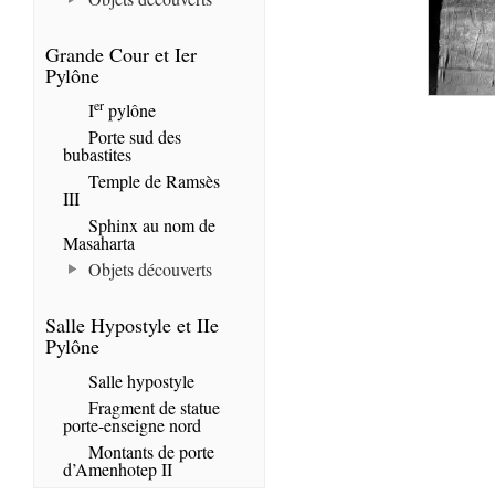
Grande Cour et Ier
Pylône
er
I
pylône
Porte sud des
bubastites
Temple de Ramsès
III
Sphinx au nom de
Masaharta
Objets découverts
Salle Hypostyle et IIe
Pylône
Salle hypostyle
Fragment de statue
porte-enseigne nord
Montants de porte
d’Amenhotep II