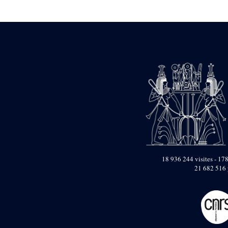
Statue d’un roi
agenouillé présentant
une table d’offrandes de
Séthi II
Statue porte-
enseigne de Séthi II
Statue porte-
enseigne de Séthi II
Stèle de la campagne
nubienne de
Psammétique II
Objets découverts
Zone des Pylônes
Centraux
e
III
pylône
18 936 244 visites - 178
21 682 516 
« Porte » de Ramsès
IX
e
IV
pylône
e
Cour nord du IV
pylône
e
Cour sud du IV