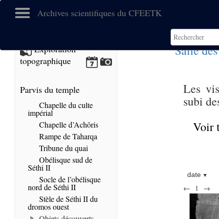
Archives scientifiques du CFEETK
Salle des
Exploration
topographique
Les vis
Parvis du temple
subi de
Chapelle du culte
impérial
Voir 
Chapelle d’Achôris
Rampe de Taharqa
Tribune du quai
Obélisque sud de
Séthi II
date
Socle de l’obélisque
nord de Séthi II
←
1
→
Stèle de Séthi II du
dromos ouest
Objets découverts