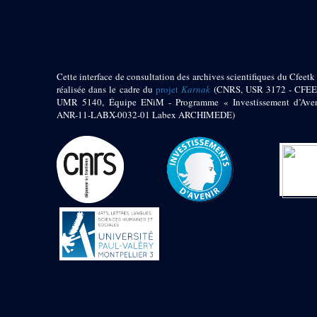
pylône
e
Cour axiale du V
pylône, avant-porte du
e
VI
pylône
e
VI
pylône
e
Cour axiale du VI
Cette interface de consultation des archives scientifiques du Cfeetk 
pylône
réalisée dans le cadre du
projet
Karnak
(CNRS, USR 3172 - CFEE
UMR 5140, Équipe ENiM - Programme « Investissement d’Aven
e
Cour nord du VI
ANR-11-LABX-0032-01 Labex ARCHIMEDE)
pylône
e
Cour sud du VI
pylône
Objets découverts
Zone Centrale du Temple
Chapelle de
Kamoutef
Chapelle de Philippe
Arrhidée
Portique du
sanctuaire de la barque
« Palais de Maât »