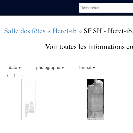
Salle des fêtes « Heret-ib »
SF.SH - Heret-ib
Voir toutes les informations 
date
photographe
format
←
1
→