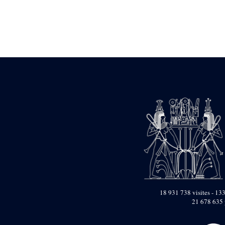
Statue d’un roi
agenouillé présentant
une table d’offrandes de
Séthi II
Statue porte-
enseigne de Séthi II
Statue porte-
enseigne de Séthi II
Stèle de la campagne
nubienne de
Psammétique II
Objets découverts
Zone des Pylônes
Centraux
e
III
pylône
« Porte » de Ramsès
IX
e
IV
pylône
18 931 738 visites - 133
e
Cour nord du IV
21 678 635 
pylône
e
Cour sud du IV