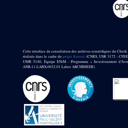
pylône
e
Cour axiale du V
pylône, avant-porte du
e
VI
pylône
e
VI
pylône
e
Cour axiale du VI
pylône
e
Cour nord du VI
pylône
Cette interface de consultation des archives scientifiques du Cfeetk 
e
Cour sud du VI
réalisée dans le cadre du
projet
Karnak
(CNRS, USR 3172 - CFEE
pylône
UMR 5140, Équipe ENiM - Programme « Investissement d’Aven
Objets découverts
ANR-11-LABX-0032-01 Labex ARCHIMEDE)
Zone Centrale du Temple
Chapelle de
Kamoutef
Chapelle de Philippe
Arrhidée
Portique du
sanctuaire de la barque
« Palais de Maât »