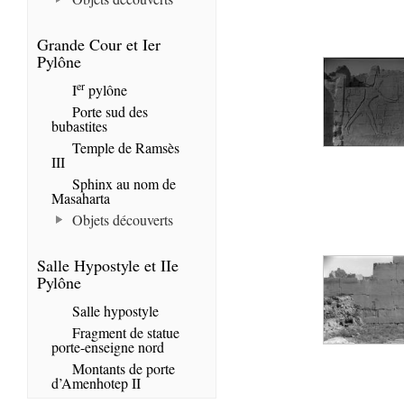
Grande Cour et Ier
Pylône
er
I
pylône
Porte sud des
bubastites
Temple de Ramsès
III
Sphinx au nom de
Masaharta
Objets découverts
Salle Hypostyle et IIe
Pylône
Salle hypostyle
Fragment de statue
porte-enseigne nord
Montants de porte
d’Amenhotep II