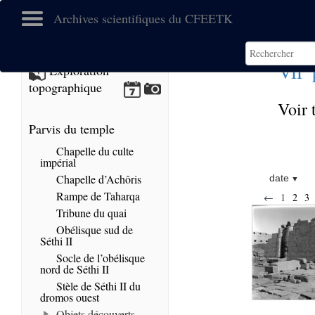
Archives scientifiques du CFEETK
e
VII
Exploration
topographique
Voir 
Parvis du temple
Chapelle du culte
impérial
Chapelle d’Achôris
date
Rampe de Taharqa
←
1
2
3
Tribune du quai
Obélisque sud de
Séthi II
Socle de l’obélisque
nord de Séthi II
Stèle de Séthi II du
dromos ouest
Objets découverts