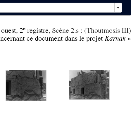
e
 ouest
,
2
registre
, Scène 2.s : (Thoutmosis III)
Karnak
concernant ce document dans le projet
»