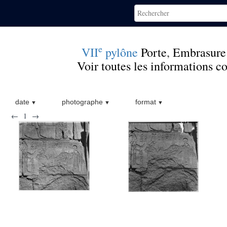
e
VII
pylône
Porte
,
Embrasure
Voir toutes les informations 
date
photographe
format
←
1
→