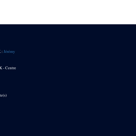
K :
Jérémy
K - Centre
te(s)