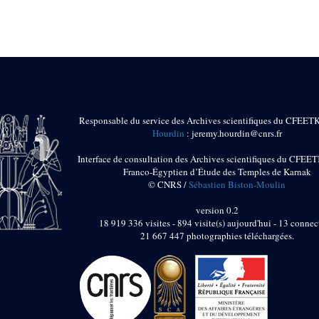
Responsable du service des Archives scientifiques du CFEET
Hourdin
: jeremy.hourdin@cnrs.fr
Interface de consultation des Archives scientifiques du CFEET
Franco-Égyptien d’Étude des Temples de Karnak
© CNRS /
Sébastien Biston-Moulin
version 0.2
18 919 336 visites - 894 visite(s) aujourd'hui - 13 connec
21 667 447 photographies téléchargées.