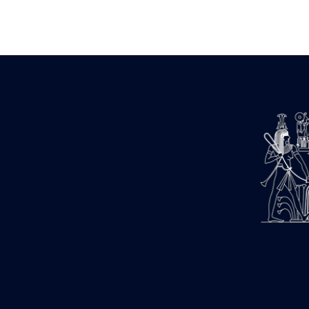
Zone des Pylônes Centraux
e
III
pylône
« Porte » de Ramsès IX
e
IV
pylône
e
Cour nord du IV
pylône
e
Cour sud du IV
pylône
e
Cour axiale du V
pylône, avant-
e
porte du VI
pylône
e
VI
pylône
e
Cour axiale du VI
pylône
e
Cour nord du VI
pylône
e
Cour sud du VI
pylône
Objets découverts
Zone Centrale du Temple
Chapelle de Kamoutef
Chapelle de Philippe Arrhidée
Portique du sanctuaire de la