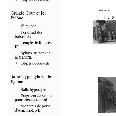
date
Grande Cour et Ier
Pylône
←
1
2
3
er
I
pylône
Porte sud des
bubastites
Temple de Ramsès
III
Sphinx au nom de
Masaharta
Objets découverts
Salle Hypostyle et IIe
Pylône
Salle hypostyle
Fragment de statue
porte-enseigne nord
Montants de porte
d’Amenhotep II