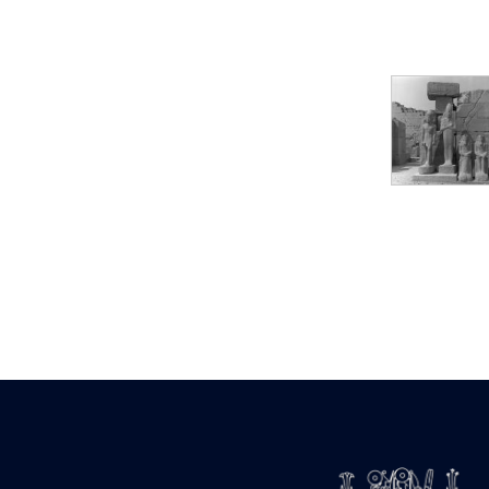
Statue d’un roi
agenouillé présentant
une table d’offrandes de
Séthi II
Statue porte-
enseigne de Séthi II
Statue porte-
enseigne de Séthi II
Stèle de la campagne
nubienne de
Psammétique II
Objets découverts
Zone des Pylônes
Centraux
e
III
pylône
« Porte » de Ramsès
IX
e
IV
pylône
e
Cour nord du IV
pylône
e
Cour sud du IV