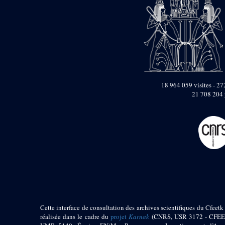
pylône
e
Cour axiale du V
pylône, avant-porte du
e
VI
pylône
e
VI
pylône
e
Cour axiale du VI
pylône
e
Cour nord du VI
pylône
18 964 059 visites - 272
e
21 708 204 
Cour sud du VI
pylône
Objets découverts
Zone Centrale du Temple
Chapelle de
Kamoutef
Chapelle de Philippe
Arrhidée
Portique du
sanctuaire de la barque
Cette interface de consultation des archives scientifiques du Cfeetk 
« Palais de Maât »
réalisée dans le cadre du
projet
Karnak
(CNRS, USR 3172 - CFEE