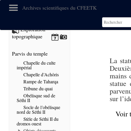
Archives scientifiques du CFEETK
Exploration
topographique
Parvis du temple
La stat
Chapelle du culte
Deuxiè
impérial
mains d
Chapelle d’Achôris
Rampe de Taharqa
statue 
Tribune du quai
parvenu
Obélisque sud de
sur l’i
Séthi II
Socle de l’obélisque
nord de Séthi II
Voir 
Stèle de Séthi II du
dromos ouest
Objets découverts