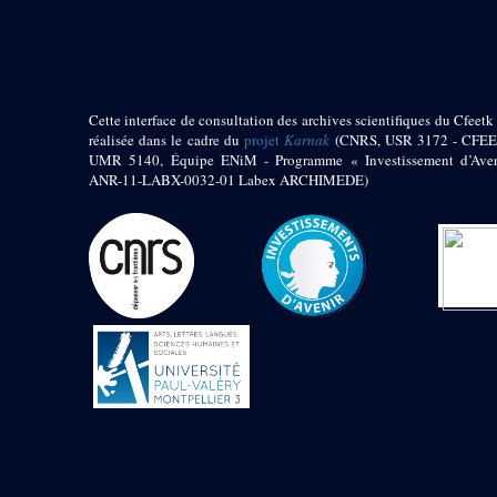
pylône
e
Cour axiale du V
pylône, avant-porte du
e
VI
pylône
e
VI
pylône
e
Cour axiale du VI
Cette interface de consultation des archives scientifiques du Cfeetk 
pylône
réalisée dans le cadre du
projet
Karnak
(CNRS, USR 3172 - CFEE
UMR 5140, Équipe ENiM - Programme « Investissement d’Aven
e
Cour nord du VI
ANR-11-LABX-0032-01 Labex ARCHIMEDE)
pylône
e
Cour sud du VI
pylône
Objets découverts
Zone Centrale du Temple
Chapelle de
Kamoutef
Chapelle de Philippe
Arrhidée
Portique du
sanctuaire de la barque
« Palais de Maât »