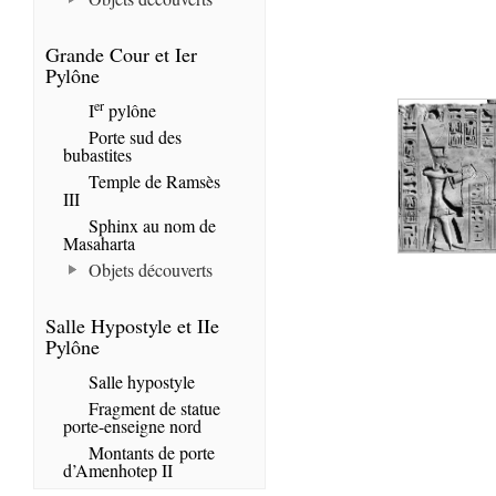
Grande Cour et Ier
Pylône
er
I
pylône
Porte sud des
bubastites
Temple de Ramsès
III
Sphinx au nom de
Masaharta
Objets découverts
Salle Hypostyle et IIe
Pylône
Salle hypostyle
Fragment de statue
porte-enseigne nord
Montants de porte
d’Amenhotep II