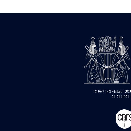
Statue d’un roi
agenouillé présentant
une table d’offrandes de
Séthi II
Statue porte-
enseigne de Séthi II
Statue porte-
enseigne de Séthi II
Stèle de la campagne
nubienne de
Psammétique II
Objets découverts
Zone des Pylônes
Centraux
e
III
pylône
18 967 148 visites - 303
21 711 071 
« Porte » de Ramsès
IX
e
IV
pylône
e
Cour nord du IV
pylône
e
Cour sud du IV