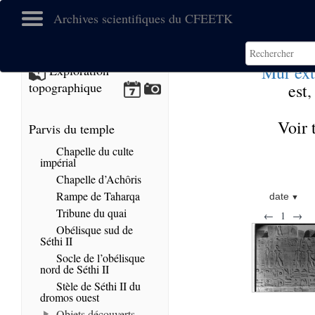
Archives scientifiques du CFEETK
Mur ext
Exploration
topographique
est
Voir 
Parvis du temple
Chapelle du culte
impérial
Chapelle d’Achôris
Rampe de Taharqa
date
Tribune du quai
←
1
→
Obélisque sud de
Séthi II
Socle de l’obélisque
nord de Séthi II
Stèle de Séthi II du
dromos ouest
Objets découverts