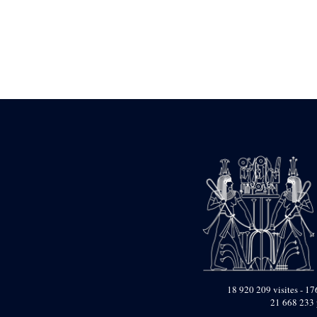
Statue d’un roi
agenouillé présentant
une table d’offrandes de
Séthi II
Statue porte-
enseigne de Séthi II
Statue porte-
enseigne de Séthi II
Stèle de la campagne
nubienne de
Psammétique II
Objets découverts
Zone des Pylônes
Centraux
e
III
pylône
« Porte » de Ramsès
IX
e
IV
pylône
e
Cour nord du IV
18 920 209 visites - 176
pylône
21 668 233 
e
Cour sud du IV